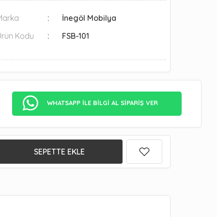
Marka
İnegöl Mobilya
Ürün Kodu
FSB-101
WHATSAPP İLE BİLGİ AL SİPARİŞ VER
SEPETTE EKLE