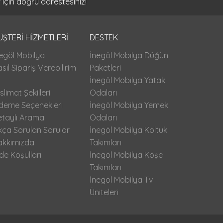
 için doğru adrestesiniz!
ÜŞTERİ HİZMETLERİ
DESTEK
egöl Mobilya
İnegöl Mobilya Düğün
sıl Sipariş Verebilirim
Paketleri
İnegöl Mobilya Yatak
slimat Şekilleri
Odaları
deme Seçenekleri
İnegöl Mobilya Yemek
etaylı Arama
Odaları
kça Sorulan Sorular
İnegöl Mobilya Koltuk
akkımızda
Takımları
de Koşulları
İnegöl Mobilya Köşe
Takımları
İnegöl Mobilya Tv
Üniteleri