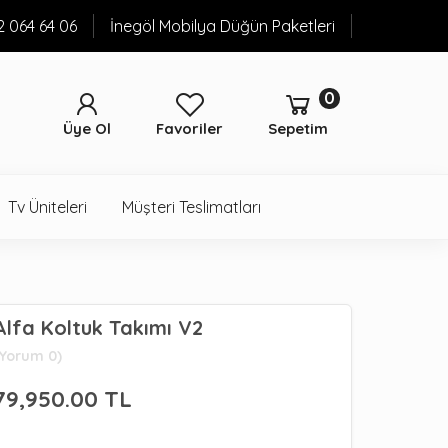
52 064 64 06
İnegöl Mobilya Düğün Paketleri
0
Üye Ol
Favoriler
Sepetim
Tv Üniteleri
Müşteri Teslimatları
Alfa Koltuk Takımı V2
(Yorum 0)
79,950.00
TL