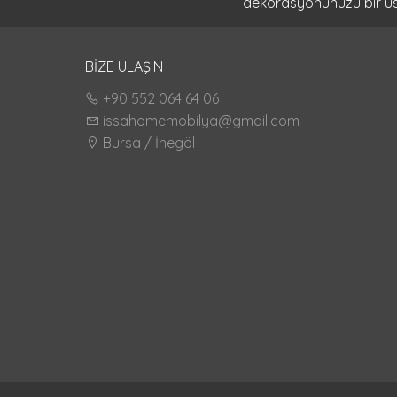
dekorasyonunuzu bir üst 
BİZE ULAŞIN
+90 552 064 64 06
issahomemobilya@gmail.com
Bursa / İnegöl