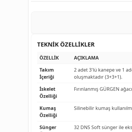
TEKNİK ÖZELLİKLER
ÖZELLİK
AÇIKLAMA
Takım
2 adet 3'lü kanepe ve 1 a
İçeriği
oluşmaktadır (3+3+1).
İskelet
Fırınlanmış GÜRGEN ağacın
Özelliği
Kumaş
Silinebilir kumaş kullanılmı
Özelliği
Sünger
32 DNS Soft sünger ile eks