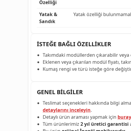
Özelliği
Yatak &
Yatak özelliği bulunmamak
Sandık
İSTEĞE BAĞLI ÖZELLİKLER
Takımdaki modüllerden çıkarabilir veya e
Eklenen veya çıkarılan modül fiyatı, takım 
Kumaş rengi ve türü isteğe göre değiştirile
GENEL BİLGİLER
Teslimat seçenekleri hakkında bilgi alma
detaylarını inceleyin
.
Detaylı ürün araması yapmak için
buray
Tüm ürünlerimiz
2 yıl üretici garantisi
a
Bu ürün
orijinal İnegöl mobilyasıdır
.