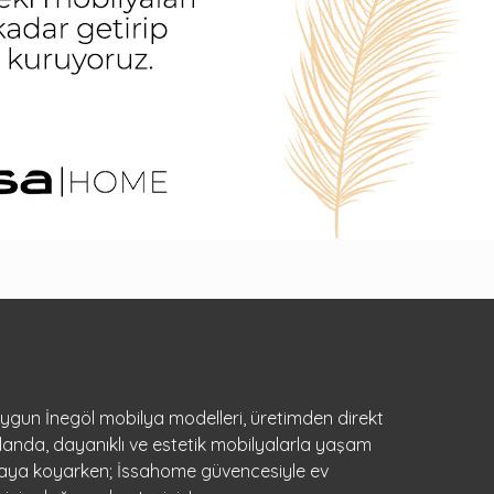
 uygun İnegöl mobilya modelleri, üretimden direkt
landa, dayanıklı ve estetik mobilyalarla yaşam
ortaya koyarken; İssahome güvencesiyle ev