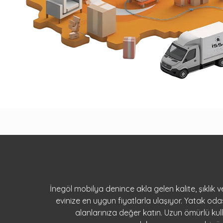
İnegöl mobilya denince akla gelen kalite, şıklık
evinize en uygun fiyatlarla ulaşıyor. Yatak o
alanlarınıza değer katın. Uzun ömürlü ku