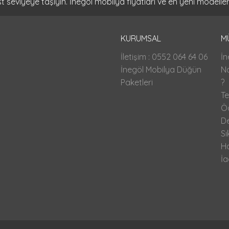
seviyeye taşıyın. İnegöl mobilya fiyatları ve en yeni modeller
KURUMSAL
M
İletişim : 0552 064 64 06
İn
İnegöl Mobilya Düğün
Na
Paketleri
?
Te
Ö
D
Sı
H
İa