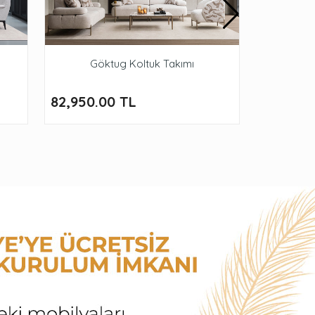
Göktug Koltuk Takımı
Val
82,950.00 TL
86,950.