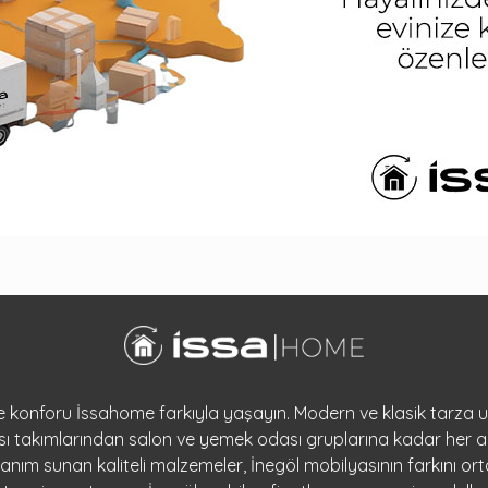
 ve konforu İssahome farkıyla yaşayın. Modern ve klasik tarza
dası takımlarından salon ve yemek odası gruplarına kadar her a
llanım sunan kaliteli malzemeler, İnegöl mobilyasının farkını 