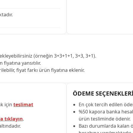
tadır.
kleyebilirsiniz (örneğin 3+3+1+1, 3+3, 3+1).
fiyatına yansıtılır.
bilir, fiyat farkı ürün fiyatına eklenir.
ÖDEME SEÇENEKLER
k için
teslimat
En çok tercih edilen ö
%50 kapora banka hesabı
a tıklayın
.
ürün tesliminde ödenir.
ltındadır.
Bazı durumlarda kalan 
hesabına yapılmaktadır.