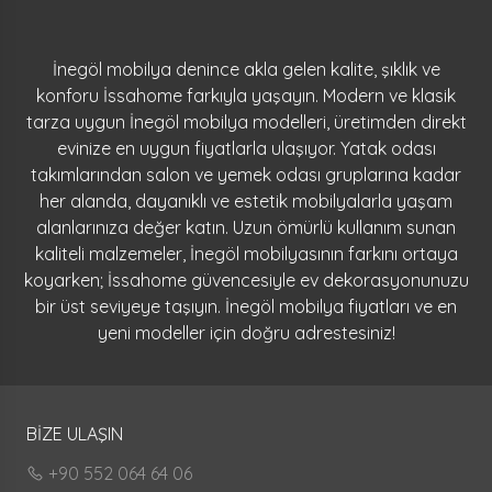
İnegöl mobilya denince akla gelen kalite, şıklık ve
konforu İssahome farkıyla yaşayın. Modern ve klasik
tarza uygun İnegöl mobilya modelleri, üretimden direkt
evinize en uygun fiyatlarla ulaşıyor. Yatak odası
takımlarından salon ve yemek odası gruplarına kadar
her alanda, dayanıklı ve estetik mobilyalarla yaşam
alanlarınıza değer katın. Uzun ömürlü kullanım sunan
kaliteli malzemeler, İnegöl mobilyasının farkını ortaya
koyarken; İssahome güvencesiyle ev dekorasyonunuzu
bir üst seviyeye taşıyın. İnegöl mobilya fiyatları ve en
yeni modeller için doğru adrestesiniz!
BİZE ULAŞIN
+90 552 064 64 06