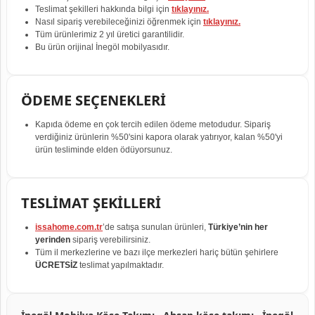
Teslimat şekilleri hakkında bilgi için
tıklayınız.
Nasıl sipariş verebileceğinizi öğrenmek için
tıklayınız.
Tüm ürünlerimiz 2 yıl üretici garantilidir.
Bu ürün orijinal İnegöl mobilyasıdır.
ÖDEME SEÇENEKLERİ
Kapıda ödeme en çok tercih edilen ödeme metodudur. Sipariş
verdiğiniz ürünlerin %50'sini kapora olarak yatırıyor, kalan %50'yi
ürün tesliminde elden ödüyorsunuz.
TESLİMAT ŞEKİLLERİ
issahome.com.tr
’de satışa sunulan ürünleri,
Türkiye’nin her
yerinden
sipariş verebilirsiniz.
Tüm il merkezlerine ve bazı ilçe merkezleri hariç bütün şehirlere
ÜCRETSİZ
teslimat yapılmaktadır.