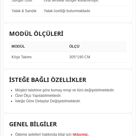
Sünger Özel
Orta sertlikte sünger kullanılmıştır.
Yatak & Sandık
Yatak özelliği bulunmaktadır.
MODÜL ÖLÇÜLERİ
MODÜL
ÖLÇÜ
Köşe Takımı
305*190 CM
İSTEĞE BAĞLI ÖZELLİKLER
Müşteri talebine göre kumaş rengi ve türü değişebilmektedir.
Özel Ölçü Yapılabilmektedir.
İsteğe Göre Detaylar Değişebilmektedir.
GENEL BİLGİLER
Ödeme şekilleri hakkında bilgi için
tıklayınız.