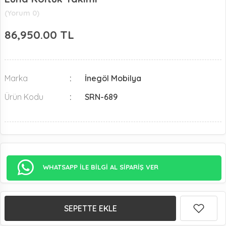
(Yorum 0)
86,950.00
TL
Marka
İnegöl Mobilya
Ürün Kodu
SRN-689
WHATSAPP İLE BİLGİ AL SİPARİŞ VER
SEPETTE EKLE