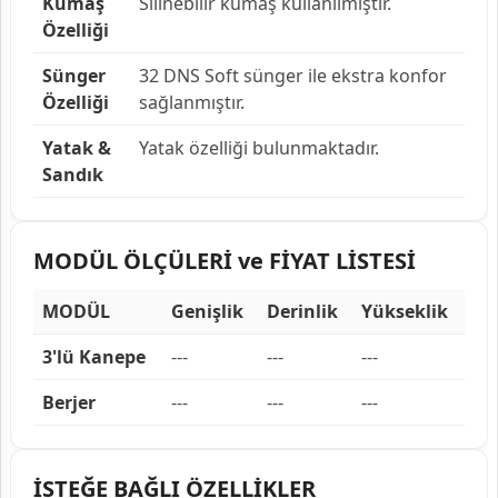
Kumaş
Silinebilir kumaş kullanılmıştır.
Özelliği
Sünger
32 DNS Soft sünger ile ekstra konfor
Özelliği
sağlanmıştır.
Yatak &
Yatak özelliği bulunmaktadır.
Sandık
MODÜL ÖLÇÜLERİ ve FİYAT LİSTESİ
MODÜL
Genişlik
Derinlik
Yükseklik
3'lü Kanepe
---
---
---
Berjer
---
---
---
İSTEĞE BAĞLI ÖZELLİKLER