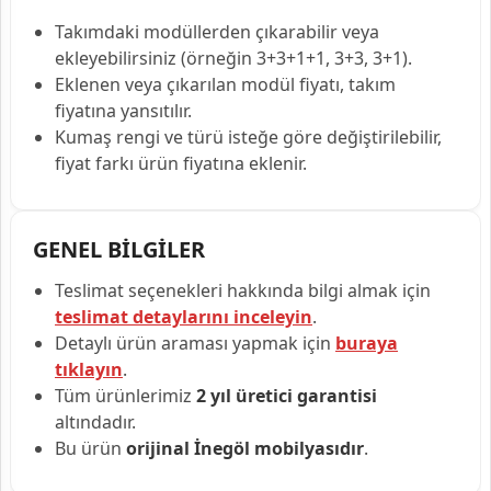
Takımdaki modüllerden çıkarabilir veya
ekleyebilirsiniz (örneğin 3+3+1+1, 3+3, 3+1).
Eklenen veya çıkarılan modül fiyatı, takım
fiyatına yansıtılır.
Kumaş rengi ve türü isteğe göre değiştirilebilir,
fiyat farkı ürün fiyatına eklenir.
GENEL BİLGİLER
Teslimat seçenekleri hakkında bilgi almak için
teslimat detaylarını inceleyin
.
Detaylı ürün araması yapmak için
buraya
tıklayın
.
Tüm ürünlerimiz
2 yıl üretici garantisi
altındadır.
Bu ürün
orijinal İnegöl mobilyasıdır
.