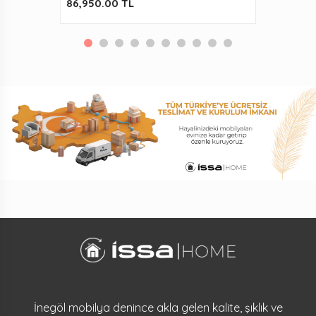
86,950.00 TL
İnegöl mobilya denince akla gelen kalite, şıklık ve