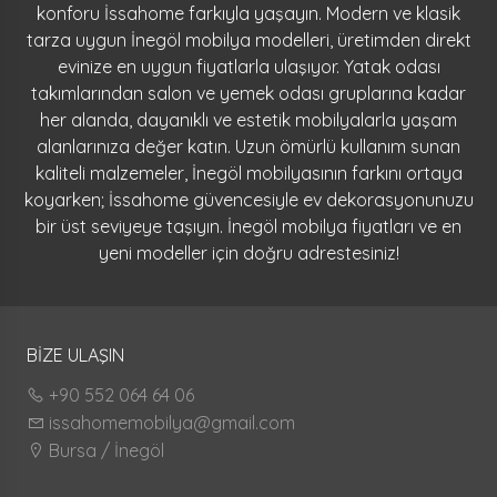
konforu İssahome farkıyla yaşayın. Modern ve klasik
tarza uygun İnegöl mobilya modelleri, üretimden direkt
evinize en uygun fiyatlarla ulaşıyor. Yatak odası
takımlarından salon ve yemek odası gruplarına kadar
her alanda, dayanıklı ve estetik mobilyalarla yaşam
alanlarınıza değer katın. Uzun ömürlü kullanım sunan
kaliteli malzemeler, İnegöl mobilyasının farkını ortaya
koyarken; İssahome güvencesiyle ev dekorasyonunuzu
bir üst seviyeye taşıyın. İnegöl mobilya fiyatları ve en
yeni modeller için doğru adrestesiniz!
BİZE ULAŞIN
+90 552 064 64 06
issahomemobilya@gmail.com
Bursa / İnegöl