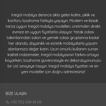
İnegöl mobilya denince akla gelen kalite, şıklık ve
konforu İssahome farkıyla yaşayın. Modern ve klasik
tarza uygun İnegöl mobilya modelleri, üretimden direkt
evinize en uygun fiyatlarla ulaşıyor. Yatak odası
takımlarından salon ve yemek odası gruplarına kadar
her alanda, dayanıklı ve estetik mobilyalarla yaşam
alanlarınıza değer katın. Uzun ömürlü kullanım sunan
kaliteli malzemeler, İnegöl mobilyasının farkını ortaya
koyarken; İssahome güvencesiyle ev dekorasyonunuzu
bir üst seviyeye taşıyın. İnegöl mobilya fiyatları ve en
yeni modeller için doğru adrestesiniz!
BİZE ULAŞIN
+90 552 064 64 06