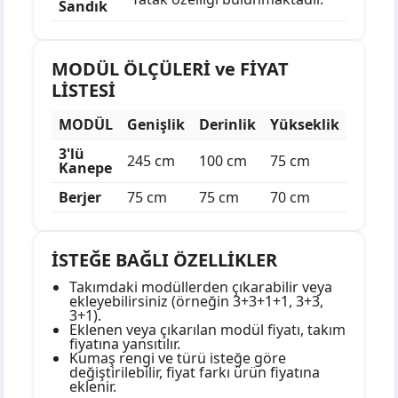
Sandık
MODÜL ÖLÇÜLERİ ve FİYAT
LİSTESİ
MODÜL
Genişlik
Derinlik
Yükseklik
3'lü
245 cm
100 cm
75 cm
Kanepe
Berjer
75 cm
75 cm
70 cm
İSTEĞE BAĞLI ÖZELLİKLER
Takımdaki modüllerden çıkarabilir veya
ekleyebilirsiniz (örneğin 3+3+1+1, 3+3,
3+1).
Eklenen veya çıkarılan modül fiyatı, takım
fiyatına yansıtılır.
Kumaş rengi ve türü isteğe göre
değiştirilebilir, fiyat farkı ürün fiyatına
eklenir.