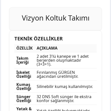
Vizyon Koltuk Takımı
TEKNİK ÖZELLİKLER
ÖZELLİK
AÇIKLAMA
2 adet 3'lü kanepe ve 1 adet
Takım
berjerden oluşmaktadır
İçeriği
(3+3+1).
İskelet
Fırınlanmış GÜRGEN
Özelliği
ağacından üretilmiştir.
Kumaş
Silinebilir kumaş kullanılmıştır.
Özelliği
Sünger
32 DNS Soft sünger ile ekstra
Özelliği
konfor sağlanmıştır.
Yatak &
Yatak özelliği bulunmaktadır.