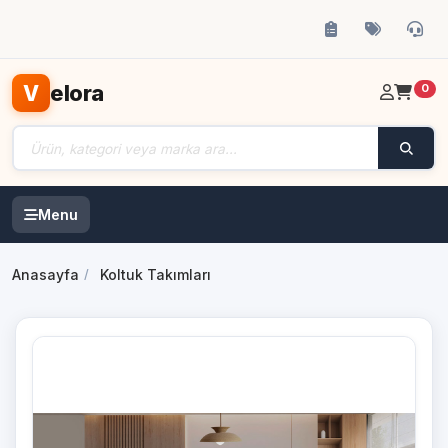
elora
V
0
Menu
Anasayfa
Koltuk Takımları