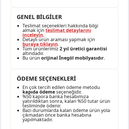
GENEL BİLGİLER
Teslimat seçenekleri hakkında bilgi
almak için
teslimat detaylarını
inceleyin
.
Detaylı ürün araması yapmak için
buraya tıklayın
.
Tüm ürünlerimiz
2 yıl üretici garantisi
altındadır.
Bu ürün
orijinal İnegöl mobilyasıdır
.
ÖDEME SEÇENEKLERİ
En çok tercih edilen ödeme metodu
kapıda ödeme
seçeneğidir.
%50 kapora banka hesabımıza
yatırıldıktan sonra, kalan %50 tutar ürün
tesliminde ödenir.
Bazı durumlarda kalan ödeme ürün yola
çıkmadan önce banka hesabına
yapılmaktadır.