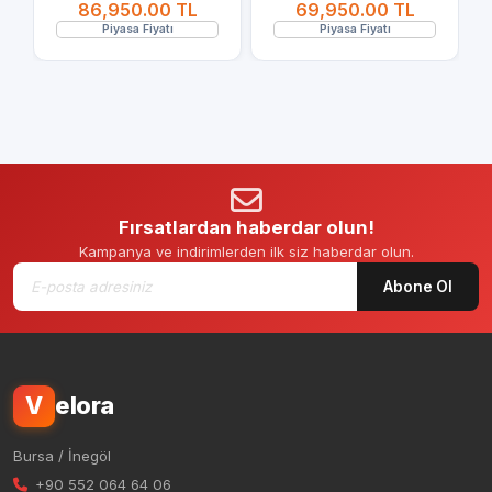
86,950.00 TL
69,950.00 TL
Piyasa Fiyatı
Piyasa Fiyatı
Fırsatlardan haberdar olun!
Kampanya ve indirimlerden ilk siz haberdar olun.
Abone Ol
elora
V
Bursa / İnegöl
+90 552 064 64 06