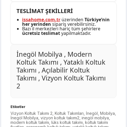
TESLİMAT ŞEKİLLERİ
issahome.com.tr
üzerinden
Türkiye’nin
her yerinden
sipariş verebilirsiniz.
Bazı il merkezleri hariç tüm şehirlere
ücretsiz teslimat
yapılmaktadır.
İnegöl Mobilya , Modern
Koltuk Takımı , Yataklı Koltuk
Takımı , Açılabilir Koltuk
Takımı , Vizyon Koltuk Takımı
2
Etiketler
Vizyon Koltuk Takımı 2
,
Koltuk Takımları
,
İnegöl
,
Mobilya
,
İnegöl Mobilya
,
vizyon koltuk takımı2
,
inegöl mobilya
,
modern koltuk takımı
,
lüks koltuk takımı
,
koltuk takımı
fiyatları
,
ergonomik koltuk takımı
,
yataklı koltuk takımı
,