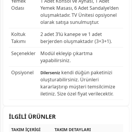
Yemek
1 Adet Konsol ve Aynası, 1 Adet
Odası
Yemek Masası, 6 Adet Sandalye’den
oluşmaktadır. TV Ünitesi opsiyonel
olarak satışa sunulmuştur.
Koltuk
2 adet 3’lü kanepe ve 1 adet
Takımı
berjerden oluşmaktadır (3+3+1).
Seçenekler
Modül ekleyip çıkartma
yapabilirsiniz.
Opsiyonel
kendi düğün paketinizi
Dilerseniz
oluşturabilirsiniz. Ürünleri
kararlaştırıp müşteri temsilcimize
iletiniz. Size özel fiyat verilecektir.
İLGİLİ ÜRÜNLER
TAKIM İÇERİGİ
TAKIM DETAYLARI