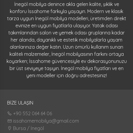
İnegöl mobilya denince akla gelen kalite, şıklık ve
konforu İssahome farkıyla yaşayın. Modern ve klasik
tarza uygun İnegöl mobilya modelleri, üretimden direkt
evinize en uygun fiyatlarla ulaşıyor. Yatak odası
takımlarından salon ve yemek odası gruplarına kadar
her alanda, dayanıklı ve estetik mobilyalarla yaşam
alanlarınıza değer katın. Uzun ömürlü kullanım sunan
kaliteli malzemeler, İnegöl mobilyasının farkını ortaya
koyarken; İssahome güvencesiyle ev dekorasyonunuzu
bir üst seviyeye taşıyın. İnegöl mobilya fiyatları ve en
yeni modeller için doğru adrestesiniz!
BİZE ULAŞIN
+90 552 064 64 06
issahomemobilya@gmail.com
Bursa / İnegöl