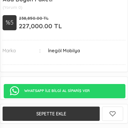
(Yorum 0)
238,850.00 TL
%5
227,000.00
TL
Marka
İnegöl Mobilya
WHATSAPP İLE BİLGİ AL SİPARİŞ VER
SEPETTE EKLE