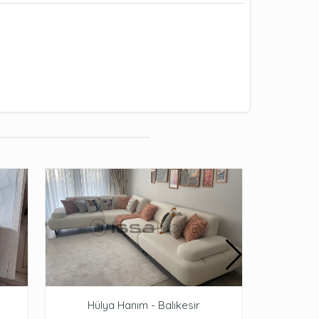
Hülya Hanım - Balıkesir
V