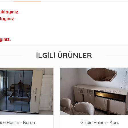
tıklayınız.
layınız.
.
yınız.
İLGILI ÜRÜNLER
ice Hanım - Bursa
Gülbin Hanım - Kars