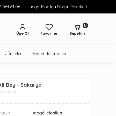
52 064 64 06
İnegöl Mobilya Düğün Paketleri
0
Üye Ol
Favoriler
Sepetim
Tv Üniteleri
Müşteri Teslimatları
Ali Bey - Sakarya
(Yorum 0)
Marka
İnegöl Mobilya