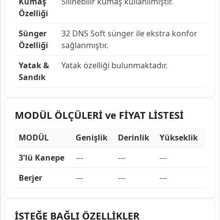
Kumaş
Silinebilir kumaş kullanılmıştır.
Özelliği
Sünger
32 DNS Soft sünger ile ekstra konfor
Özelliği
sağlanmıştır.
Yatak &
Yatak özelliği bulunmaktadır.
Sandık
MODÜL ÖLÇÜLERİ ve FİYAT LİSTESİ
MODÜL
Genişlik
Derinlik
Yükseklik
3'lü Kanepe
---
---
---
Berjer
---
---
---
İSTEĞE BAĞLI ÖZELLİKLER