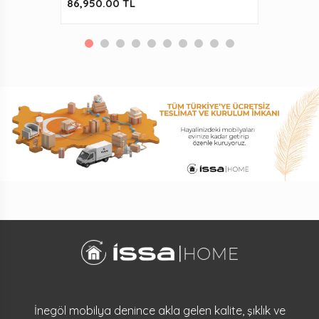
86,950.00 TL
İnegöl mobilya denince akla gelen kalite, şıklık ve