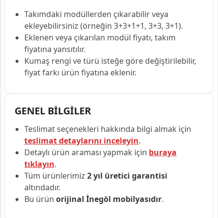
Takımdaki modüllerden çıkarabilir veya
ekleyebilirsiniz (örneğin 3+3+1+1, 3+3, 3+1).
Eklenen veya çıkarılan modül fiyatı, takım
fiyatına yansıtılır.
Kumaş rengi ve türü isteğe göre değiştirilebilir,
fiyat farkı ürün fiyatına eklenir.
GENEL BİLGİLER
Teslimat seçenekleri hakkında bilgi almak için
teslimat detaylarını inceleyin
.
Detaylı ürün araması yapmak için
buraya
tıklayın
.
Tüm ürünlerimiz
2 yıl üretici garantisi
altındadır.
Bu ürün
orijinal İnegöl mobilyasıdır
.