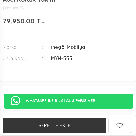
(Yorum 0)
79,950.00
TL
Marka
İnegöl Mobilya
Ürün Kodu
MYH-555
WHATSAPP İLE BİLGİ AL SİPARİŞ VER
SEPETTE EKLE