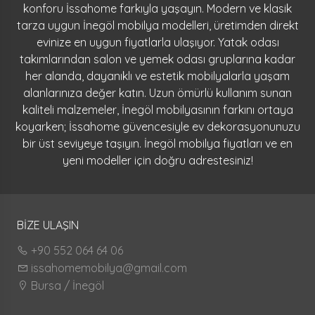
konforu İssahome farkıyla yaşayın. Modern ve klasik
tarza uygun İnegöl mobilya modelleri, üretimden direkt
evinize en uygun fiyatlarla ulaşıyor. Yatak odası
takımlarından salon ve yemek odası gruplarına kadar
her alanda, dayanıklı ve estetik mobilyalarla yaşam
alanlarınıza değer katın. Uzun ömürlü kullanım sunan
kaliteli malzemeler, İnegöl mobilyasının farkını ortaya
koyarken; İssahome güvencesiyle ev dekorasyonunuzu
bir üst seviyeye taşıyın. İnegöl mobilya fiyatları ve en
yeni modeller için doğru adrestesiniz!
BİZE ULAŞIN
+90 552 064 64 06
issahomemobilya@gmail.com
Bursa / İnegöl