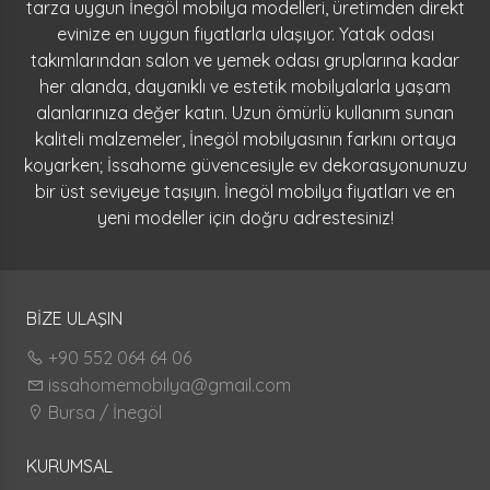
tarza uygun İnegöl mobilya modelleri, üretimden direkt
evinize en uygun fiyatlarla ulaşıyor. Yatak odası
takımlarından salon ve yemek odası gruplarına kadar
her alanda, dayanıklı ve estetik mobilyalarla yaşam
alanlarınıza değer katın. Uzun ömürlü kullanım sunan
kaliteli malzemeler, İnegöl mobilyasının farkını ortaya
koyarken; İssahome güvencesiyle ev dekorasyonunuzu
bir üst seviyeye taşıyın. İnegöl mobilya fiyatları ve en
yeni modeller için doğru adrestesiniz!
BİZE ULAŞIN
+90 552 064 64 06
issahomemobilya@gmail.com
Bursa / İnegöl
KURUMSAL