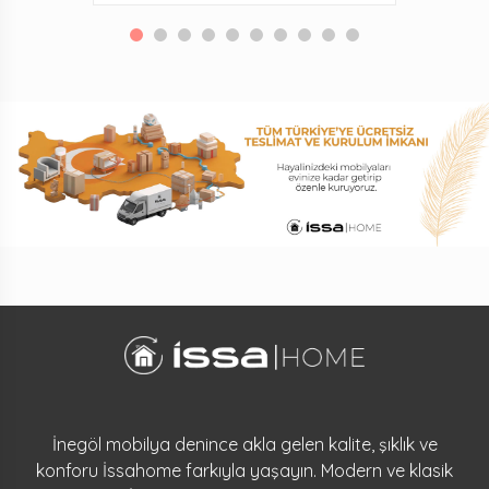
İnegöl mobilya denince akla gelen kalite, şıklık ve
konforu İssahome farkıyla yaşayın. Modern ve klasik