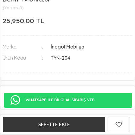
(Yorum 0)
25,950.00
TL
Marka
İnegöl Mobilya
Ürün Kodu
TYN-204
WHATSAPP İLE BİLGİ AL SİPARİŞ VER
SEPETTE EKLE