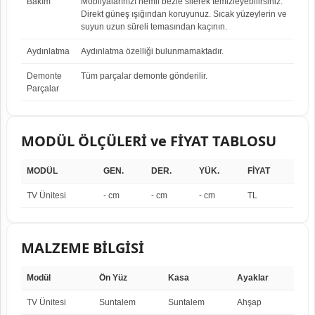
Bakım
Mobilyalarınızı nemli bezle silerek temizleyebilirsiniz.
Direkt güneş ışığından koruyunuz. Sıcak yüzeylerin ve
suyun uzun süreli temasından kaçının.
Aydınlatma
Aydınlatma özelliği bulunmamaktadır.
Demonte
Tüm parçalar demonte gönderilir.
Parçalar
MODÜL ÖLÇÜLERİ ve FİYAT TABLOSU
MODÜL
GEN.
DER.
YÜK.
FİYAT
TV Ünitesi
- cm
- cm
- cm
TL
MALZEME BİLGİSİ
Modül
Ön Yüz
Kasa
Ayaklar
TV Ünitesi
Suntalem
Suntalem
Ahşap