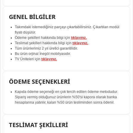
GENEL BİLGİLER
Takımdaki istemediğiniz parçayı çıkartabilirsiniz. Çıkartılan modül
fiyatı düşülür.
Ödeme şekilleri hakkında bilgi için
tıklayınız.
Teslimat şekilleri hakkında bilgi için
tıklayınız.
Tüm ürünlerimiz 2 yıl üretici garantilidir.
Bu ürün orjinal İnegöl mobilyasıdır.
TV Üniteleri için
tıklayınız.
ÖDEME SEÇENEKLERİ
Kapıda ödeme seçeneği en çok tercih edilen ödeme metodudur.
Sipariş vermiş olduğunuz ürünlerin %50'si kapora olarak banka
hesaplarına yatırılır, kalan %50 ürün tesliminden sonra ödenir.
TESLİMAT ŞEKİLLERİ