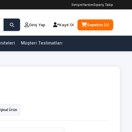
İletişim
Yardım
Sipariş Takip
Giriş Yap
Kayıt Ol
Sepetim
(0)
niteleri
Müşteri Teslimatları
ijinal Ürün