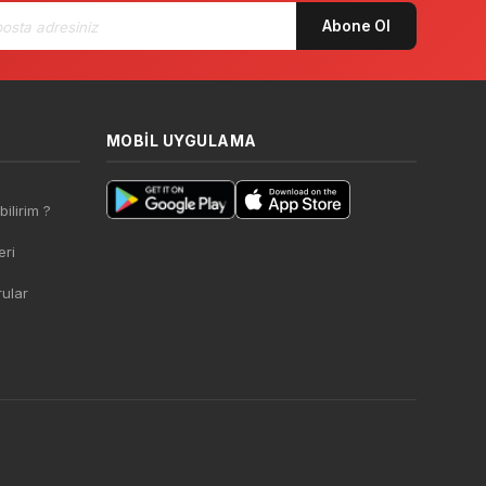
Abone Ol
MOBIL UYGULAMA
bilirim ?
ri
rular