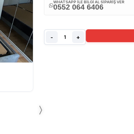
WHATSAPP İLE BİLGİ AL SİPARİŞ VER
0552 064 6406
-
+