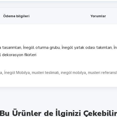
Ödeme bilgileri
Yorumlar
ya tasarımları, İnegöl oturma grubu, İnegöl yatak odası takımları,
l dekorasyon fikirleri
ya
,
İnegöl Mobilya
,
musteri teslimati
,
inegöl mobilya
,
musteri referansl
Bu Ürünler de İlginizi Çekebili