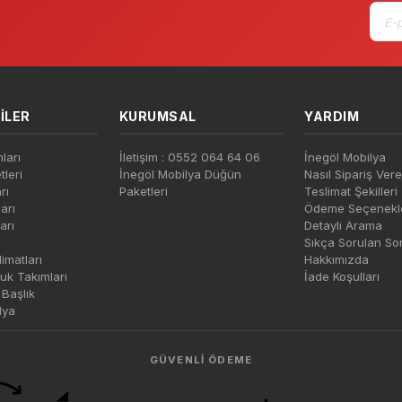
ILER
KURUMSAL
YARDIM
ları
İletişim : 0552 064 64 06
İnegöl Mobilya
leri
İnegöl Mobilya Düğün
Nasıl Sipariş Vere
rı
Paketleri
Teslimat Şekilleri
arı
Ödeme Seçenekle
arı
Detaylı Arama
Sıkça Sorulan So
imatları
Hakkımızda
uk Takımları
İade Koşulları
Başlık
lya
GÜVENLI ÖDEME