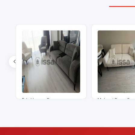
Eda Hanım - Bursa
Mehmet Bey - Gaz
Sorunuz
Sorunuz
Piyasa Fiyatı
Piyasa Fiya