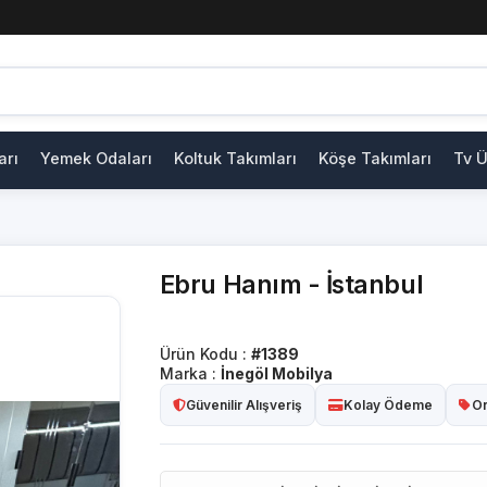
arı
Yemek Odaları
Koltuk Takımları
Köşe Takımları
Tv Ü
Ebru Hanım - İstanbul
Ürün Kodu :
#1389
Marka :
İnegöl Mobilya
Güvenilir Alışveriş
Kolay Ödeme
Or