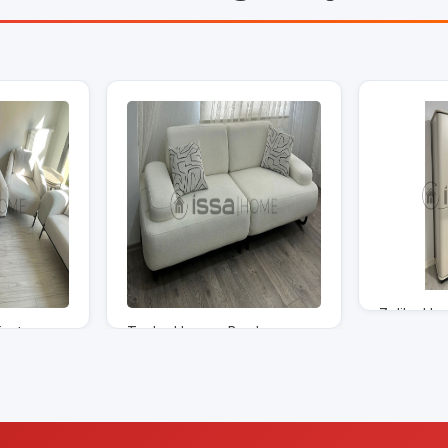
Zeliha Han
iantep
Tugba Hanım - Burdur
P
Sorunuz
tı
Piyasa Fiyatı