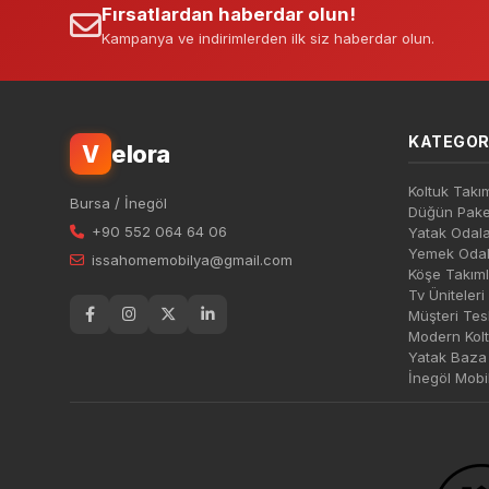
Fırsatlardan haberdar olun!
Kampanya ve indirimlerden ilk siz haberdar olun.
KATEGOR
elora
V
Koltuk Takım
Bursa / İnegöl
Düğün Paket
+90 552 064 64 06
Yatak Odala
Yemek Odal
issahomemobilya@gmail.com
Köşe Takıml
Tv Üniteleri
Müşteri Tesl
Modern Kolt
Yatak Baza 
İnegöl Mobi