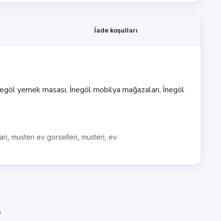
İade koşulları
 İnegöl yemek masası, İnegöl mobilya mağazaları, İnegöl
ari
,
musteri ev gorselleri
,
musteri
,
ev
r