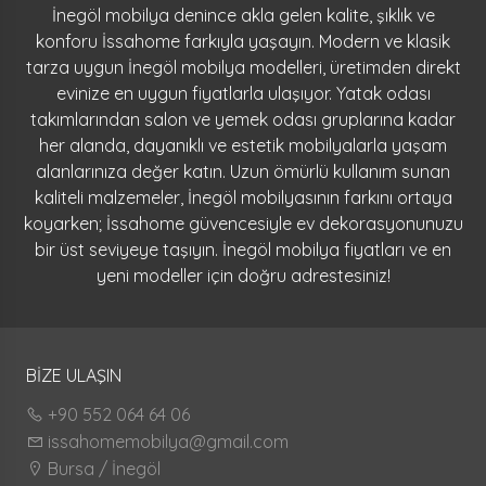
İnegöl mobilya denince akla gelen kalite, şıklık ve
konforu İssahome farkıyla yaşayın. Modern ve klasik
tarza uygun İnegöl mobilya modelleri, üretimden direkt
evinize en uygun fiyatlarla ulaşıyor. Yatak odası
takımlarından salon ve yemek odası gruplarına kadar
her alanda, dayanıklı ve estetik mobilyalarla yaşam
alanlarınıza değer katın. Uzun ömürlü kullanım sunan
kaliteli malzemeler, İnegöl mobilyasının farkını ortaya
koyarken; İssahome güvencesiyle ev dekorasyonunuzu
bir üst seviyeye taşıyın. İnegöl mobilya fiyatları ve en
yeni modeller için doğru adrestesiniz!
BİZE ULAŞIN
+90 552 064 64 06
issahomemobilya@gmail.com
Bursa / İnegöl