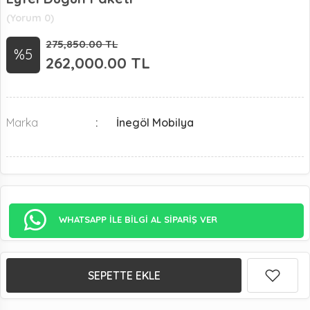
(Yorum 0)
275,850.00 TL
%5
262,000.00
TL
Marka
İnegöl Mobilya
WHATSAPP İLE BİLGİ AL SİPARİŞ VER
SEPETTE EKLE