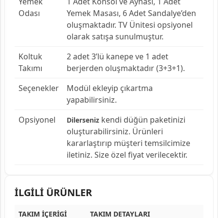
Yemek
1 Adet Konsol ve Aynası, 1 Adet
Odası
Yemek Masası, 6 Adet Sandalye’den
oluşmaktadır. TV Ünitesi opsiyonel
olarak satışa sunulmuştur.
Koltuk
2 adet 3’lü kanepe ve 1 adet
Takımı
berjerden oluşmaktadır (3+3+1).
Seçenekler
Modül ekleyip çıkartma
yapabilirsiniz.
Opsiyonel
kendi düğün paketinizi
Dilerseniz
oluşturabilirsiniz. Ürünleri
kararlaştırıp müşteri temsilcimize
iletiniz. Size özel fiyat verilecektir.
İLGİLİ ÜRÜNLER
TAKIM İÇERİGİ
TAKIM DETAYLARI