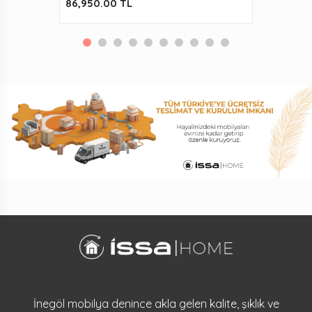
86,950.00 TL
İnegöl mobilya denince akla gelen kalite, şıklık ve