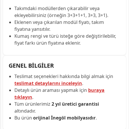
Takımdaki modüllerden çıkarabilir veya
ekleyebilirsiniz (örneğin 3+3+1+1, 3+3, 3+1).
Eklenen veya çıkarılan modül fiyatı, takım
fiyatına yansıtılır.
Kumaş rengi ve türü isteğe göre değiştirilebilir,
fiyat farkı ürün fiyatına eklenir.
GENEL BİLGİLER
Teslimat seçenekleri hakkında bilgi almak için
teslimat detaylarını inceleyin
.
Detaylı ürün araması yapmak için
buraya
tıklayın
.
Tüm ürünlerimiz
2 yıl üretici garantisi
altındadır.
Bu ürün
orijinal İnegöl mobilyasıdır
.