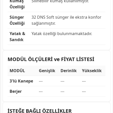
Kumaş
Silinebilir kumaş kullanılmıştır.
Özelliği
Sünger
32 DNS Soft sünger ile ekstra konfor
Özelliği
sağlanmıştır.
Yatak &
Yatak özelliği bulunmamaktadır.
Sandık
MODÜL ÖLÇÜLERİ ve FİYAT LİSTESİ
MODÜL
Genişlik
Derinlik
Yükseklik
3'lü Kanepe
---
---
---
Berjer
---
---
---
İSTEĞE BAĞLI ÖZELLİKLER