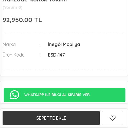
(Yorum 0)
92,950.00
TL
Marka
İnegöl Mobilya
Ürün Kodu
ESD-147
WHATSAPP İLE BİLGİ AL SİPARİŞ VER
SEPETTE EKLE