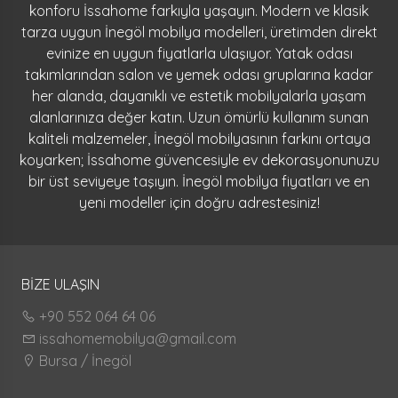
konforu İssahome farkıyla yaşayın. Modern ve klasik
tarza uygun İnegöl mobilya modelleri, üretimden direkt
evinize en uygun fiyatlarla ulaşıyor. Yatak odası
takımlarından salon ve yemek odası gruplarına kadar
her alanda, dayanıklı ve estetik mobilyalarla yaşam
alanlarınıza değer katın. Uzun ömürlü kullanım sunan
kaliteli malzemeler, İnegöl mobilyasının farkını ortaya
koyarken; İssahome güvencesiyle ev dekorasyonunuzu
bir üst seviyeye taşıyın. İnegöl mobilya fiyatları ve en
yeni modeller için doğru adrestesiniz!
BİZE ULAŞIN
+90 552 064 64 06
issahomemobilya@gmail.com
Bursa / İnegöl