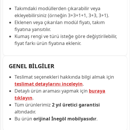
Takımdaki modüllerden çıkarabilir veya
ekleyebilirsiniz (örneğin 3+3+1+1, 3+3, 3+1).
Eklenen veya çıkarılan modül fiyatı, takım
fiyatına yansıtılır.
Kumaş rengi ve türü isteğe göre değiştirilebilir,
fiyat farkı ürün fiyatına eklenir.
GENEL BİLGİLER
Teslimat seçenekleri hakkında bilgi almak için
teslimat detaylarını inceleyin
.
Detaylı ürün araması yapmak için
buraya
tıklayın
.
Tüm ürünlerimiz
2 yıl üretici garantisi
altındadır.
Bu ürün
orijinal İnegöl mobilyasıdır
.