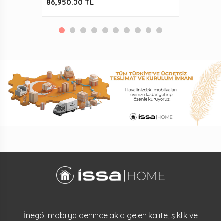
86,950.00 TL
İnegöl mobilya denince akla gelen kalite, şıklık ve