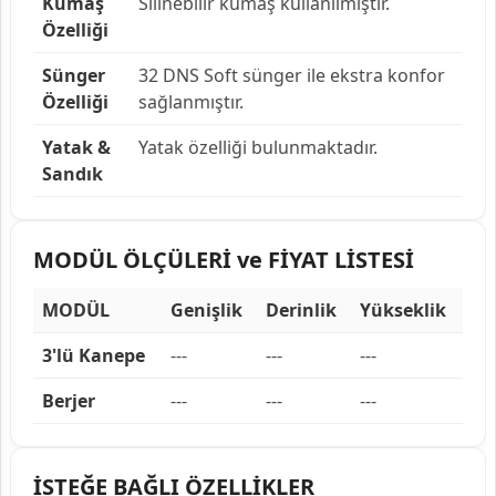
Kumaş
Silinebilir kumaş kullanılmıştır.
Özelliği
Sünger
32 DNS Soft sünger ile ekstra konfor
Özelliği
sağlanmıştır.
Yatak &
Yatak özelliği bulunmaktadır.
Sandık
MODÜL ÖLÇÜLERİ ve FİYAT LİSTESİ
MODÜL
Genişlik
Derinlik
Yükseklik
3'lü Kanepe
---
---
---
Berjer
---
---
---
İSTEĞE BAĞLI ÖZELLİKLER