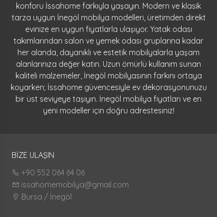
konforu İssahome farkıyla yaşayın. Modern ve klasik
tarza uygun İnegöl mobilya modelleri, üretimden direkt
evinize en uygun fiyatlarla ulaşıyor. Yatak odası
takımlarından salon ve yemek odası gruplarına kadar
her alanda, dayanıklı ve estetik mobilyalarla yaşam
alanlarınıza değer katın. Uzun ömürlü kullanım sunan
kaliteli malzemeler, İnegöl mobilyasının farkını ortaya
koyarken; İssahome güvencesiyle ev dekorasyonunuzu
bir üst seviyeye taşıyın. İnegöl mobilya fiyatları ve en
yeni modeller için doğru adrestesiniz!
BİZE ULAŞIN
+90 552 064 64 06
issahomemobilya@gmail.com
Bursa / İnegöl