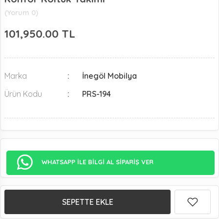
(Yorum 0)
101,950.00
TL
Marka
İnegöl Mobilya
Ürün Kodu
PRS-194
WHATSAPP İLE BİLGİ AL SİPARİŞ VER
SEPETTE EKLE