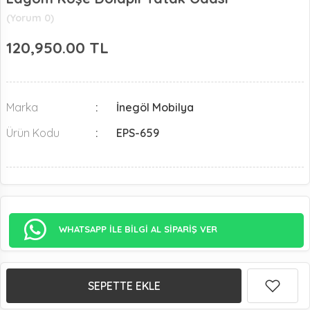
(Yorum 0)
120,950.00
TL
Marka
İnegöl Mobilya
Ürün Kodu
EPS-659
WHATSAPP İLE BİLGİ AL SİPARİŞ VER
SEPETTE EKLE