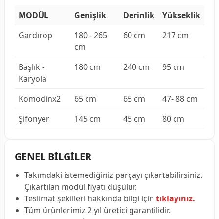
MODÜL
Genişlik
Derinlik
Yükseklik
Gardırop
180 - 265
60 cm
217 cm
cm
Başlık -
180 cm
240 cm
95 cm
Karyola
Komodinx2
65 cm
65 cm
47- 88 cm
Şifonyer
145 cm
45 cm
80 cm
GENEL BİLGİLER
Takımdaki istemediğiniz parçayı çıkartabilirsiniz.
Çıkartılan modül fiyatı düşülür.
Teslimat şekilleri hakkında bilgi için
tıklayınız.
Tüm ürünlerimiz 2 yıl üretici garantilidir.