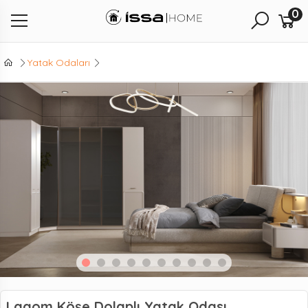
0
Yatak Odaları
Lagom Köşe Dolaplı Yatak Odası