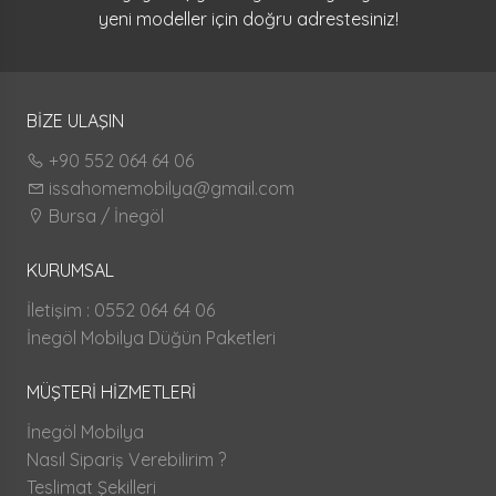
yeni modeller için doğru adrestesiniz!
BİZE ULAŞIN
+90 552 064 64 06
issahomemobilya@gmail.com
Bursa / İnegöl
KURUMSAL
İletişim : 0552 064 64 06
İnegöl Mobilya Düğün Paketleri
MÜŞTERİ HİZMETLERİ
İnegöl Mobilya
Nasıl Sipariş Verebilirim ?
Teslimat Şekilleri