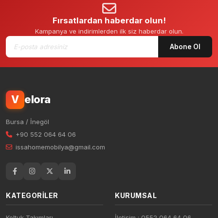
Fırsatlardan haberdar olun!
Kampanya ve indirimlerden ilk siz haberdar olun.
Abone Ol
elora
V
Bursa / İnegöl
+90 552 064 64 06
issahomemobilya@gmail.com
KATEGORILER
KURUMSAL
Koltuk Takımları
İletişim : 0552 064 64 06