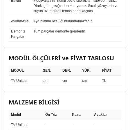
Bakım
Mobilyalarınızı nemli bezle silerek temizleyebilirsiniz.
Direkt güneş ışığından koruyunuz. Sıcak yüzeylerin ve
suyun uzun süreli temasından kaçının.
Aydınlatma
Aydınlatma özelliği bulunmamaktadır.
Demonte
Tüm parçalar demonte gönderilir.
Parçalar
MODÜL ÖLÇÜLERİ ve FİYAT TABLOSU
MODÜL
GEN.
DER.
YÜK.
FİYAT
TV Ünitesi
cm
cm
cm
TL
MALZEME BİLGİSİ
Modül
Ön Yüz
Kasa
Ayaklar
TV Ünitesi
-
-
-