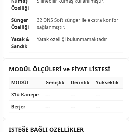
Kumaş
Silinebilir kumaş kullanılmıştır.
Özelliği
Sünger
32 DNS Soft sünger ile ekstra konfor
Özelliği
sağlanmıştır.
Yatak &
Yatak özelliği bulunmamaktadır.
Sandık
MODÜL ÖLÇÜLERİ ve FİYAT LİSTESİ
MODÜL
Genişlik
Derinlik
Yükseklik
3'lü Kanepe
---
---
---
Berjer
---
---
---
İSTEĞE BAĞLI ÖZELLİKLER