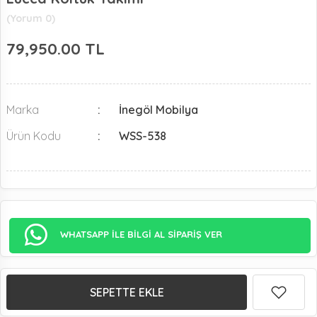
(Yorum 0)
79,950.00
TL
Marka
İnegöl Mobilya
Ürün Kodu
WSS-538
WHATSAPP İLE BİLGİ AL SİPARİŞ VER
SEPETTE EKLE