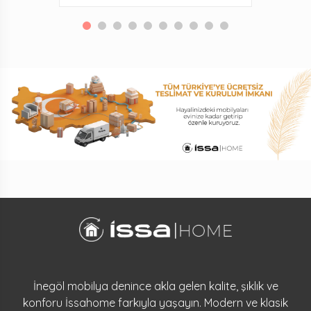
İnegöl mobilya denince akla gelen kalite, şıklık ve
konforu İssahome farkıyla yaşayın. Modern ve klasik