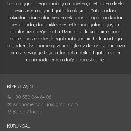
tarza uygun İnegöl mobilya modelleri, üretimden direkt
evinize en uygun fiyatlarla ulaşıyor. Yatak odası
takımlarından salon ve yemek odası gruplarına kadar
her alanda, dayanıklı ve estetik mobilyalarla yaşam
alanlarınıza değer katın. Uzun ömürlü kullanım sunan
kaliteli malzemeler, İnegöl mobilyasının farkını ortaya
koyarken; İssahome güvencesiyle ev dekorasyonunuzu
bir üst seviyeye taşıyın. İnegöl mobilya fiyatları ve en
yeni modeller için doğru adrestesiniz!
BİZE ULAŞIN
+90 552 064 64 06
issahomemobilya@gmail.com
Bursa / İnegöl
KURUMSAL