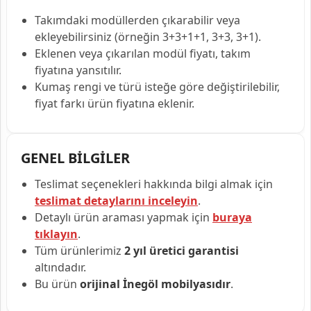
Takımdaki modüllerden çıkarabilir veya
ekleyebilirsiniz (örneğin 3+3+1+1, 3+3, 3+1).
Eklenen veya çıkarılan modül fiyatı, takım
fiyatına yansıtılır.
Kumaş rengi ve türü isteğe göre değiştirilebilir,
fiyat farkı ürün fiyatına eklenir.
GENEL BİLGİLER
Teslimat seçenekleri hakkında bilgi almak için
teslimat detaylarını inceleyin
.
Detaylı ürün araması yapmak için
buraya
tıklayın
.
Tüm ürünlerimiz
2 yıl üretici garantisi
altındadır.
Bu ürün
orijinal İnegöl mobilyasıdır
.