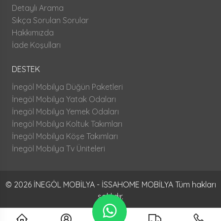
Detaylı Arama
Sıkça Sorulan Sorular
Hakkımızda
İade Koşulları
DESTEK
İnegöl Mobilya Düğün Paketleri
İnegöl Mobilya Yatak Odaları
İnegöl Mobilya Yemek Odaları
İnegöl Mobilya Koltuk Takımları
İnegöl Mobilya Köşe Takımları
İnegöl Mobilya Tv Üniteleri
© 2026 İNEGÖL MOBİLYA - İSSAHOME MOBİLYA Tüm hakları
saklıdır.