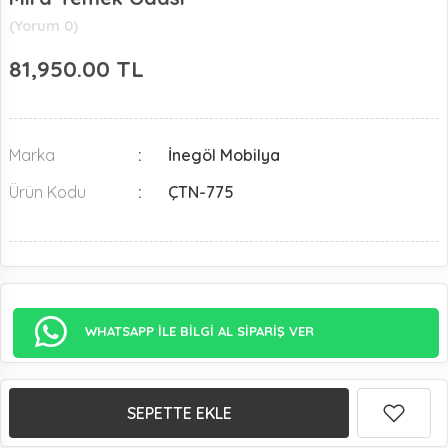
(Yorum 0)
81,950.00
TL
Marka
İnegöl Mobilya
Ürün Kodu
ÇTN-775
WHATSAPP İLE BİLGİ AL SİPARİŞ VER
SEPETTE EKLE