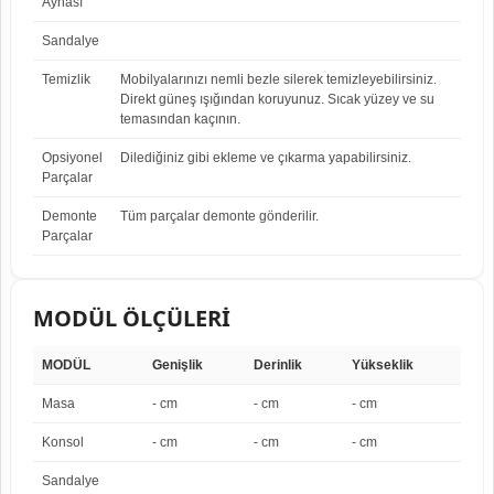
Aynası
Sandalye
Temizlik
Mobilyalarınızı nemli bezle silerek temizleyebilirsiniz.
Direkt güneş ışığından koruyunuz. Sıcak yüzey ve su
temasından kaçının.
Opsiyonel
Dilediğiniz gibi ekleme ve çıkarma yapabilirsiniz.
Parçalar
Demonte
Tüm parçalar demonte gönderilir.
Parçalar
MODÜL ÖLÇÜLERİ
MODÜL
Genişlik
Derinlik
Yükseklik
Masa
- cm
- cm
- cm
Konsol
- cm
- cm
- cm
Sandalye