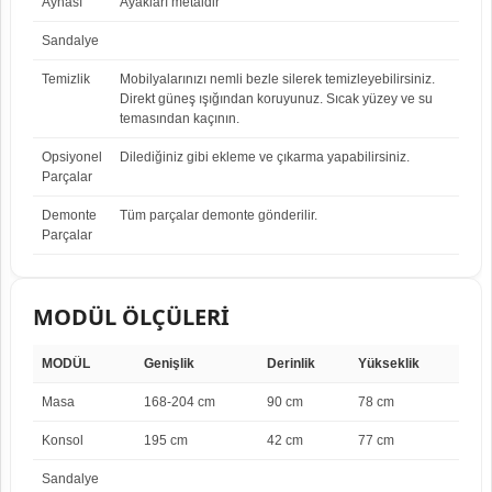
Aynası
Ayakları metaldir
Sandalye
Temizlik
Mobilyalarınızı nemli bezle silerek temizleyebilirsiniz.
Direkt güneş ışığından koruyunuz. Sıcak yüzey ve su
temasından kaçının.
Opsiyonel
Dilediğiniz gibi ekleme ve çıkarma yapabilirsiniz.
Parçalar
Demonte
Tüm parçalar demonte gönderilir.
Parçalar
MODÜL ÖLÇÜLERİ
MODÜL
Genişlik
Derinlik
Yükseklik
Masa
168-204 cm
90 cm
78 cm
Konsol
195 cm
42 cm
77 cm
Sandalye