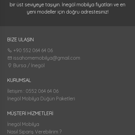
bir üst seviyeye taşıyın. İnegöl mobilya fiyatları ve en
yeni modeller için doğru adrestesiniz!
BİZE ULAŞIN
+90 552 064 64 06
issahomemobilya@gmail.com
Bursa / İnegöl
KURUMSAL
İletişim : 0552 064 64 06
İnegöl Mobilya Düğün Paketleri
MÜŞTERİ HİZMETLERİ
İnegöl Mobilya
Nasıl Sipariş Verebilirim ?