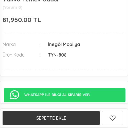
(Yorum 0)
81,950.00
TL
Marka
İnegöl Mobilya
Ürün Kodu
TYN-808
WHATSAPP İLE BİLGİ AL SİPARİŞ VER
SEPETTE EKLE