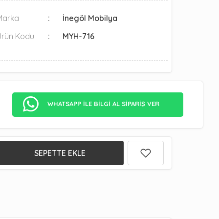
Marka
İnegöl Mobilya
Ürün Kodu
MYH-716
WHATSAPP İLE BİLGİ AL SİPARİŞ VER
SEPETTE EKLE