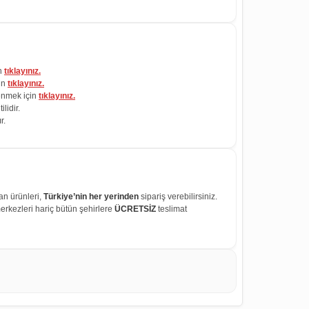
in
tıklayınız.
çin
tıklayınız.
renmek için
tıklayınız.
lidir.
r.
an ürünleri,
Türkiye’nin her yerinden
sipariş verebilirsiniz.
erkezleri hariç bütün şehirlere
ÜCRETSİZ
teslimat