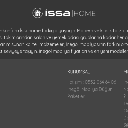
 ve konforu İssahome farkıyla yaşayın. Modern ve klasik tarza
dası takımlarından salon ve yemek odası gruplarına kadar her a
llanım sunan kaliteli malzemeler, İnegöl mobilyasının farkını 
seviyeye taşıyın. İnegöl mobilya fiyatları ve en yeni modeller
KURUMSAL
M
İletişim : 0552 064 64 06
İn
İnegöl Mobilya Düğün
Na
Paketleri
?
Te
Ö
D
Sı