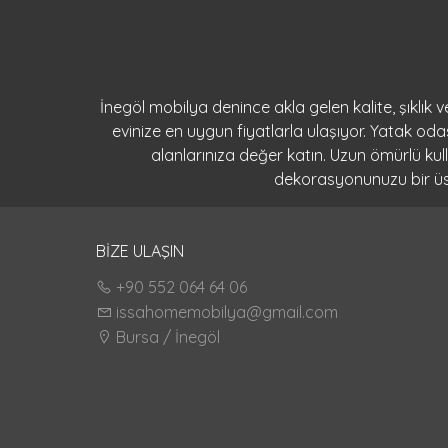
İnegöl mobilya denince akla gelen kalite, şıklık
evinize en uygun fiyatlarla ulaşıyor. Yatak o
alanlarınıza değer katın. Uzun ömürlü ku
dekorasyonunuzu bir üst 
BİZE ULAŞIN
+90 552 064 64 06
issahomemobilya@gmail.com
Bursa / İnegöl