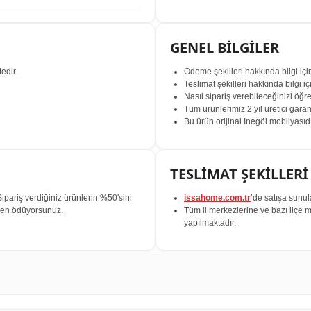
GENEL BİLGİLER
edir.
Ödeme şekilleri hakkında bilgi iç
Teslimat şekilleri hakkında bilgi i
Nasıl sipariş verebileceğinizi öğ
Tüm ürünlerimiz 2 yıl üretici garanti
Bu ürün orijinal İnegöl mobilyasıdı
TESLİMAT ŞEKİLLERİ
ariş verdiğiniz ürünlerin %50'sini
issahome.com.tr
’de satışa sunul
lden ödüyorsunuz.
Tüm il merkezlerine ve bazı ilçe m
yapılmaktadır.