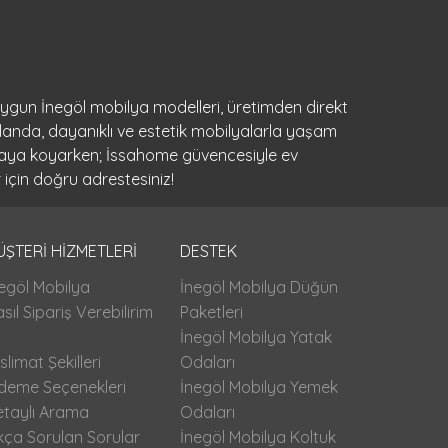
 uygun İnegöl mobilya modelleri, üretimden direkt
landa, dayanıklı ve estetik mobilyalarla yaşam
ortaya koyarken; İssahome güvencesiyle ev
 için doğru adrestesiniz!
ÜŞTERİ HİZMETLERİ
DESTEK
egöl Mobilya
İnegöl Mobilya Düğün
sıl Sipariş Verebilirim
Paketleri
İnegöl Mobilya Yatak
slimat Şekilleri
Odaları
deme Seçenekleri
İnegöl Mobilya Yemek
etaylı Arama
Odaları
kça Sorulan Sorular
İnegöl Mobilya Koltuk