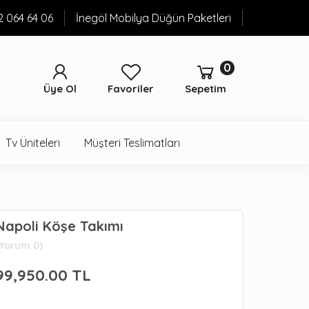
52 064 64 06
İnegöl Mobilya Düğün Paketleri
0
Üye Ol
Favoriler
Sepetim
Tv Üniteleri
Müşteri Teslimatları
Napoli Köşe Takımı
(Yorum 0)
99,950.00
TL