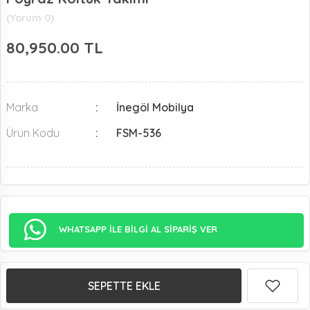
(Yorum 0)
80,950.00
TL
Marka
İnegöl Mobilya
Ürün Kodu
FSM-536
WHATSAPP İLE BİLGİ AL SİPARİŞ VER
SEPETTE EKLE