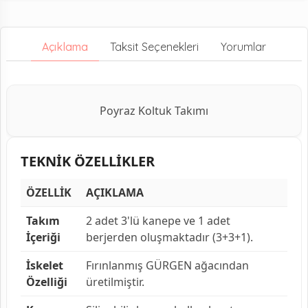
Açıklama
Taksit Seçenekleri
Yorumlar
Poyraz Koltuk Takımı
TEKNİK ÖZELLİKLER
ÖZELLİK
AÇIKLAMA
Takım
2 adet 3'lü kanepe ve 1 adet
İçeriği
berjerden oluşmaktadır (3+3+1).
İskelet
Fırınlanmış GÜRGEN ağacından
Özelliği
üretilmiştir.