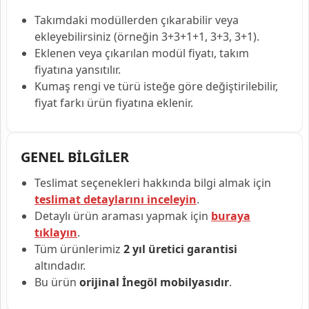
Takımdaki modüllerden çıkarabilir veya
ekleyebilirsiniz (örneğin 3+3+1+1, 3+3, 3+1).
Eklenen veya çıkarılan modül fiyatı, takım
fiyatına yansıtılır.
Kumaş rengi ve türü isteğe göre değiştirilebilir,
fiyat farkı ürün fiyatına eklenir.
GENEL BİLGİLER
Teslimat seçenekleri hakkında bilgi almak için
teslimat detaylarını inceleyin
.
Detaylı ürün araması yapmak için
buraya
tıklayın
.
Tüm ürünlerimiz
2 yıl üretici garantisi
altındadır.
Bu ürün
orijinal İnegöl mobilyasıdır
.