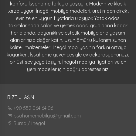
konforu İssahome farkıyla yaşayın. Modern ve klasik
tarza uygun İnegöl mobilya modelleri, üretimden direkt
evinize en uygun fiyatlarla ulaşıyor. Yatak odası
takımlarından salon ve yemek odası gruplarına kadar
her alanda, dayanıklı ve estetik mobilyalarla yaşam
alanlarınıza değer katın. Uzun ömürlü kullanım sunan
kaliteli malzemeler, İnegöl mobilyasının farkını ortaya
koyarken; İssahome güvencesiyle ev dekorasyonunuzu
bir üst seviyeye taşıyın. İnegöl mobilya fiyatları ve en
yeni modeller için doğru adrestesiniz!
BİZE ULAŞIN
+90 552 064 64 06
issahomemobilya@gmail.com
Bursa / İnegöl