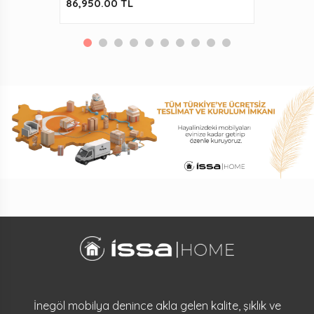
86,950.00 TL
İnegöl mobilya denince akla gelen kalite, şıklık ve