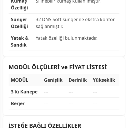
Kumaş
Silinebilir kumaş kullanılmıştır.
Özelliği
Sünger
32 DNS Soft sünger ile ekstra konfor
Özelliği
sağlanmıştır.
Yatak &
Yatak özelliği bulunmaktadır.
Sandık
MODÜL ÖLÇÜLERİ ve FİYAT LİSTESİ
MODÜL
Genişlik
Derinlik
Yükseklik
3'lü Kanepe
---
---
---
Berjer
---
---
---
İSTEĞE BAĞLI ÖZELLİKLER