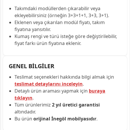
Takımdaki modüllerden çıkarabilir veya
ekleyebilirsiniz (örneğin 3+3+1+1, 3+3, 3+1).
Eklenen veya çıkarılan modül fiyatı, takım
fiyatına yansıtılır.
Kumaş rengi ve türü isteğe göre değiştirilebilir,
fiyat farkı ürün fiyatına eklenir.
GENEL BİLGİLER
Teslimat seçenekleri hakkında bilgi almak için
teslimat detaylarını inceleyin
.
Detaylı ürün araması yapmak için
buraya
tıklayın
.
Tüm ürünlerimiz
2 yıl üretici garantisi
altındadır.
Bu ürün
orijinal İnegöl mobilyasıdır
.