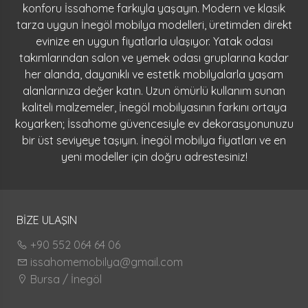
konforu İssahome farkıyla yaşayın. Modern ve klasik
tarza uygun İnegöl mobilya modelleri, üretimden direkt
evinize en uygun fiyatlarla ulaşıyor. Yatak odası
takımlarından salon ve yemek odası gruplarına kadar
her alanda, dayanıklı ve estetik mobilyalarla yaşam
alanlarınıza değer katın. Uzun ömürlü kullanım sunan
kaliteli malzemeler, İnegöl mobilyasının farkını ortaya
koyarken; İssahome güvencesiyle ev dekorasyonunuzu
bir üst seviyeye taşıyın. İnegöl mobilya fiyatları ve en
yeni modeller için doğru adrestesiniz!
BİZE ULAŞIN
+90 552 064 64 06
issahomemobilya@gmail.com
Bursa / İnegöl