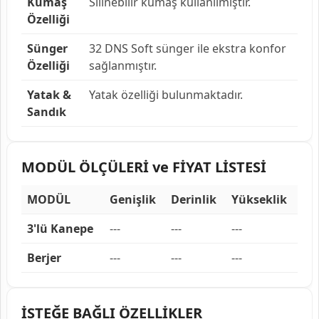
Kumaş
Silinebilir kumaş kullanılmıştır.
Özelliği
Sünger
32 DNS Soft sünger ile ekstra konfor
Özelliği
sağlanmıştır.
Yatak &
Yatak özelliği bulunmaktadır.
Sandık
MODÜL ÖLÇÜLERİ ve FİYAT LİSTESİ
MODÜL
Genişlik
Derinlik
Yükseklik
3'lü Kanepe
---
---
---
Berjer
---
---
---
İSTEĞE BAĞLI ÖZELLİKLER