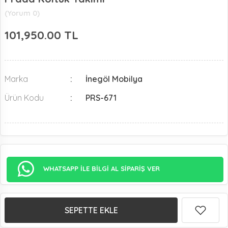
(Yorum 0)
101,950.00
TL
Marka
İnegöl Mobilya
Ürün Kodu
PRS-671
WHATSAPP İLE BİLGİ AL SİPARİŞ VER
SEPETTE EKLE