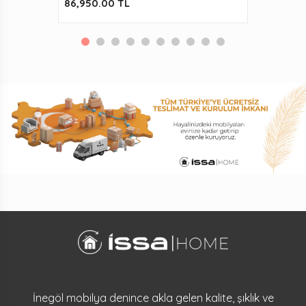
86,950.00 TL
İnegöl mobilya denince akla gelen kalite, şıklık ve