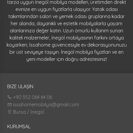
tarza uygun İnegöl mobilya modelleri, üretimden direkt
evinize en uygun fiyatlarla ulaşıyor. Yatak odası
takımlarından salon ve yemek odası gruplarına kadar
her alanda, dayanıklı ve estetik mobilyalarla yaşam
alanlarınıza değer katın. Uzun ömürlü kullanım sunan
kaliteli malzemeler, İnegöl mobilyasının farkını ortaya
koyarken; İssahome güvencesiyle ev dekorasyonunuzu
bir üst seviyeye taşıyın. İnegöl mobilya fiyatları ve en
yeni modeller için doğru adrestesiniz!
BİZE ULAŞIN
+90 552 064 64 06
issahomemobilya@gmail.com
Bursa / İnegöl
KURUMSAL