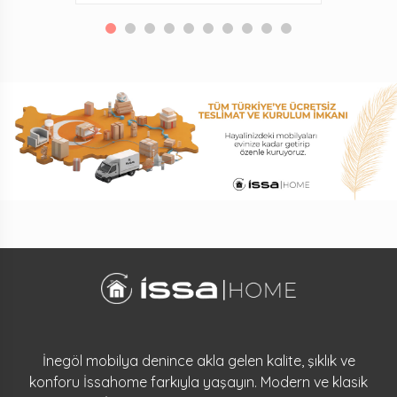
İnegöl mobilya denince akla gelen kalite, şıklık ve
konforu İssahome farkıyla yaşayın. Modern ve klasik