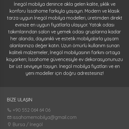
İnegöl mobilya denince akla gelen kalite, şıklık ve
konforu İssahome farkıyla yaşayın. Modern ve klasik
tarza uygun İnegöl mobilya modelleri, üretimden direkt
evinize en uygun fiyatlarla ulaşıyor. Yatak odası
takımlarından salon ve yemek odası gruplarına kadar
her alanda, dayanıklı ve estetik mobilyalarla yaşam
alanlarınıza değer katın. Uzun ömürlü kullanım sunan
kaliteli malzemeler, İnegöl mobilyasının farkını ortaya
koyarken; İssahome güvencesiyle ev dekorasyonunuzu
bir üst seviyeye taşıyın. İnegöl mobilya fiyatları ve en
yeni modeller için doğru adrestesiniz!
BİZE ULAŞIN
+90 552 064 64 06
issahomemobilya@gmail.com
Bursa / İnegöl