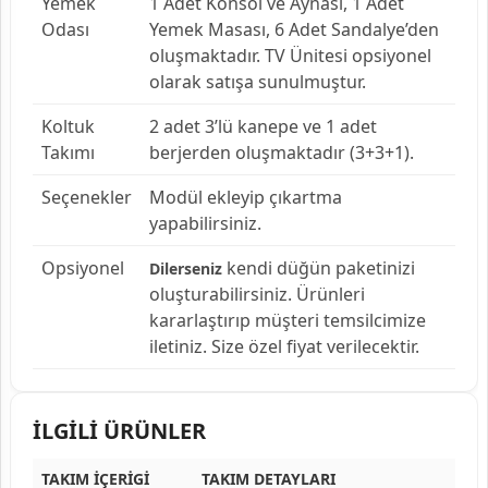
Yemek
1 Adet Konsol ve Aynası, 1 Adet
Odası
Yemek Masası, 6 Adet Sandalye’den
oluşmaktadır. TV Ünitesi opsiyonel
olarak satışa sunulmuştur.
Koltuk
2 adet 3’lü kanepe ve 1 adet
Takımı
berjerden oluşmaktadır (3+3+1).
Seçenekler
Modül ekleyip çıkartma
yapabilirsiniz.
Opsiyonel
kendi düğün paketinizi
Dilerseniz
oluşturabilirsiniz. Ürünleri
kararlaştırıp müşteri temsilcimize
iletiniz. Size özel fiyat verilecektir.
İLGİLİ ÜRÜNLER
TAKIM İÇERİGİ
TAKIM DETAYLARI