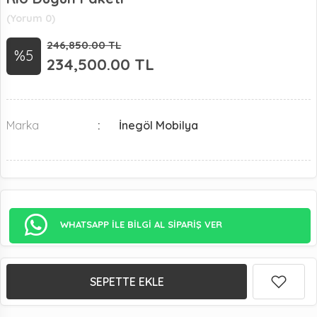
(Yorum 0)
246,850.00 TL
%5
234,500.00
TL
Marka
İnegöl Mobilya
WHATSAPP İLE BİLGİ AL SİPARİŞ VER
SEPETTE EKLE