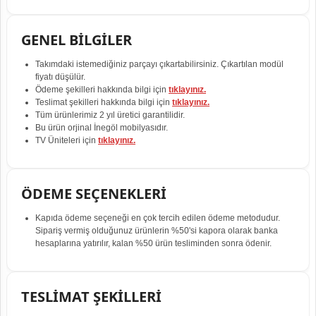
GENEL BİLGİLER
Takımdaki istemediğiniz parçayı çıkartabilirsiniz. Çıkartılan modül
fiyatı düşülür.
Ödeme şekilleri hakkında bilgi için
tıklayınız.
Teslimat şekilleri hakkında bilgi için
tıklayınız.
Tüm ürünlerimiz 2 yıl üretici garantilidir.
Bu ürün orjinal İnegöl mobilyasıdır.
TV Üniteleri için
tıklayınız.
ÖDEME SEÇENEKLERİ
Kapıda ödeme seçeneği en çok tercih edilen ödeme metodudur.
Sipariş vermiş olduğunuz ürünlerin %50'si kapora olarak banka
hesaplarına yatırılır, kalan %50 ürün tesliminden sonra ödenir.
TESLİMAT ŞEKİLLERİ