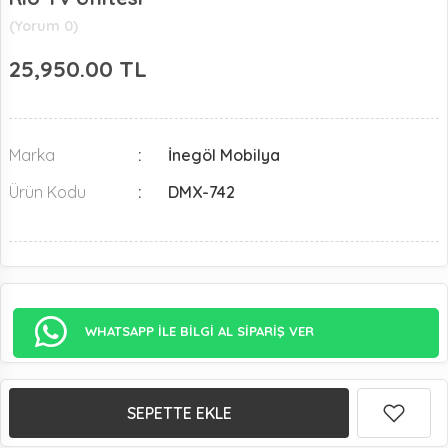
(Yorum 0)
25,950.00
TL
Marka
İnegöl Mobilya
Ürün Kodu
DMX-742
WHATSAPP İLE BİLGİ AL SİPARİŞ VER
SEPETTE EKLE