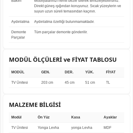
Bakım
Mobilyalarınızı nemli bezle silerek temizleyebilirsiniz.
Direkt güneş ışığından koruyunuz. Sıcak yüzeylerin ve
suyun uzun süreli temasından kaçının.
Aydınlatma
Aydınlatma özelliği bulunmamaktadır.
Demonte
Tüm parçalar demonte gönderilir.
Parçalar
MODÜL ÖLÇÜLERİ ve FİYAT TABLOSU
MODÜL
GEN.
DER.
YÜK.
FİYAT
TV Ünitesi
203 cm
45 cm
51 cm
TL
MALZEME BİLGİSİ
Modül
Ön Yüz
Kasa
Ayaklar
TV Ünitesi
Yonga Levha
yonga Levha
MDF