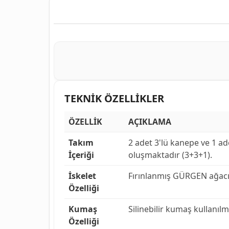
TEKNİK ÖZELLİKLER
ÖZELLİK
AÇIKLAMA
Takım
2 adet 3'lü kanepe ve 1 a
İçeriği
oluşmaktadır (3+3+1).
İskelet
Fırınlanmış GÜRGEN ağacın
Özelliği
Kumaş
Silinebilir kumaş kullanılmı
Özelliği