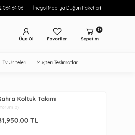
52 064 64 06
İnegöl Mobilya Düğün Paketleri
0
Üye Ol
Favoriler
Sepetim
Tv Üniteleri
Müşteri Teslimatları
Sahra Koltuk Takımı
(Yorum 0)
81,950.00
TL