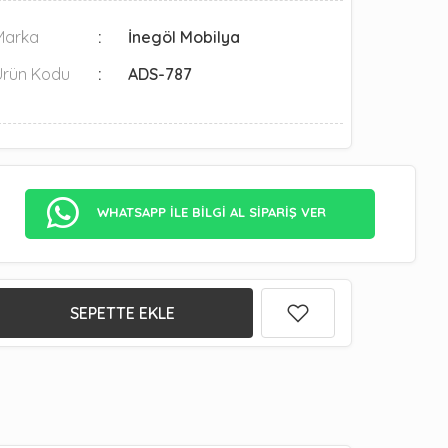
Marka
İnegöl Mobilya
Ürün Kodu
ADS-787
WHATSAPP İLE BİLGİ AL SİPARİŞ VER
SEPETTE EKLE