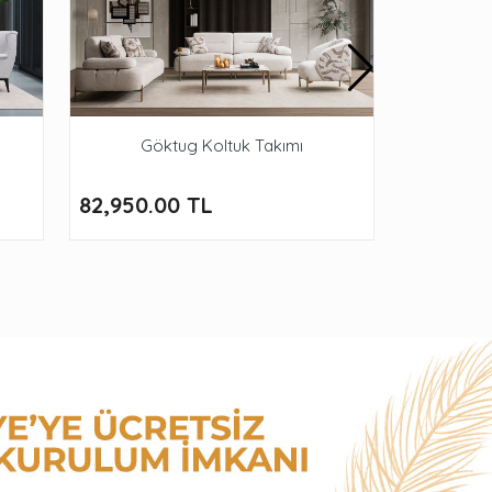
Göktug Koltuk Takımı
Val
82,950.00 TL
86,950.