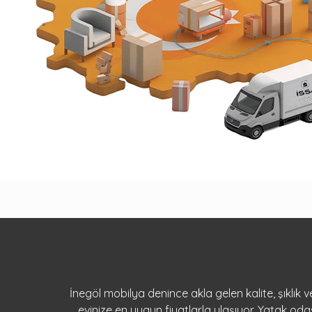
İnegöl mobilya denince akla gelen kalite, şıklık
evinize en uygun fiyatlarla ulaşıyor. Yatak o