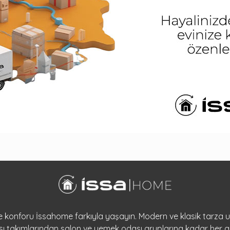
 ve konforu İssahome farkıyla yaşayın. Modern ve klasik tarza
dası takımlarından salon ve yemek odası gruplarına kadar her a