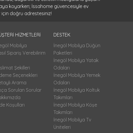
ortaya koyarken; İssahome güvencesiyle ev
 için doğru adrestesiniz!
ÜŞTERİ HİZMETLERİ
DESTEK
egöl Mobilya
İnegöl Mobilya Düğün
sıl Sipariş Verebilirim
Paketleri
İnegöl Mobilya Yatak
slimat Şekilleri
Odaları
deme Seçenekleri
İnegöl Mobilya Yemek
etaylı Arama
Odaları
kça Sorulan Sorular
İnegöl Mobilya Koltuk
akkımızda
Takımları
de Koşulları
İnegöl Mobilya Köşe
Takımları
İnegöl Mobilya Tv
Üniteleri