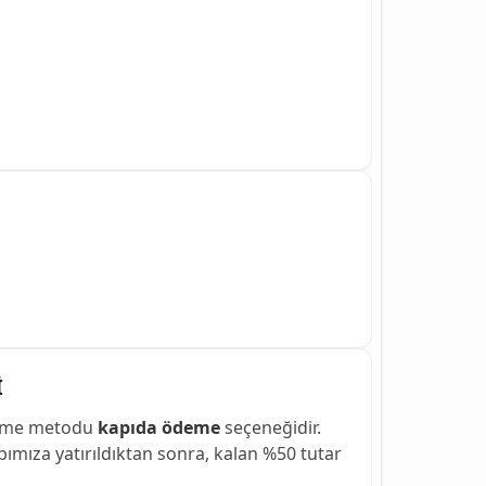
İ
deme metodu
kapıda ödeme
seçeneğidir.
mıza yatırıldıktan sonra, kalan %50 tutar