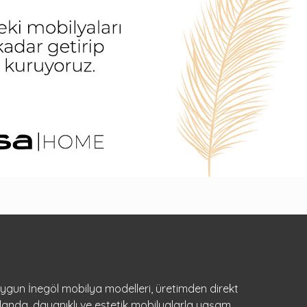
 uygun İnegöl mobilya modelleri, üretimden direkt
landa, dayanıklı ve estetik mobilyalarla yaşam