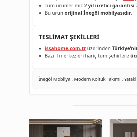
Tüm ürünlerimiz
2 yıl üretici garantisi
a
Bu ürün
orijinal İnegöl mobilyasıdır
.
TESLİMAT ŞEKİLLERİ
issahome.com.tr
üzerinden
Türkiye’ni
Bazı il merkezleri hariç tüm şehirlere
üc
İnegöl Mobilya , Modern Koltuk Takımı , Yataklı