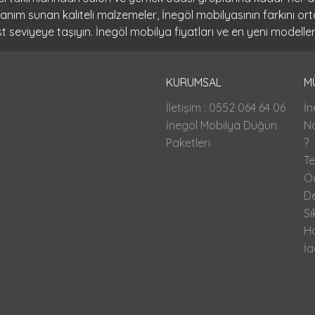
llanım sunan kaliteli malzemeler, İnegöl mobilyasının farkını 
seviyeye taşıyın. İnegöl mobilya fiyatları ve en yeni modeller
KURUMSAL
M
İletişim : 0552 064 64 06
İn
İnegöl Mobilya Düğün
Na
Paketleri
?
Te
Ö
D
Sı
H
İa