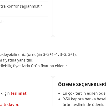
tra konfor sağlanmıştır.
ır.
kleyebilirsiniz (örneğin 3+3+1+1, 3+3, 3+1).
fiyatına yansıtılır.
bilir, fiyat farkı ürün fiyatına eklenir.
ÖDEME SEÇENEKLER
k için
teslimat
En çok tercih edilen ö
%50 kapora banka hesabı
a tıklayın
.
ürün tesliminde ödenir.