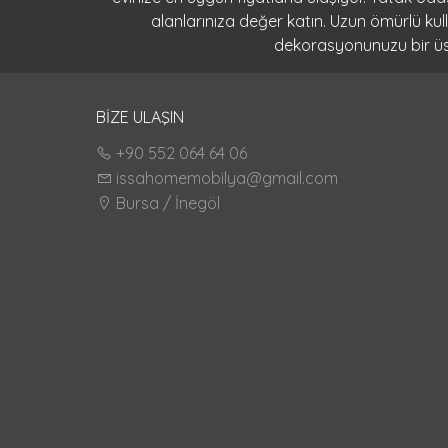
alanlarınıza değer katın. Uzun ömürlü ku
dekorasyonunuzu bir üst 
BİZE ULAŞIN
+90 552 064 64 06
issahomemobilya@gmail.com
Bursa / İnegöl