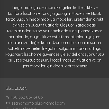
İnegöl mobilya denince akla gelen kalite, şıklık ve
konforu İssahome farkıyla yaşayın. Modern ve klasik
tarza uygun İnegöl mobilya modelleri, üretimden direkt
evinize en uygun fiyatlarla ulaşıyor. Yatak odası
takımlarından salon ve yemek odası gruplarına kadar
her alanda, dayanıklı ve estetik mobilyalarla yaşam
alanlarınıza değer katın. Uzun ömürlü kullanım sunan
kaliteli malzemeler, İnegöl mobilyasının farkını ortaya
koyarken; İssahome güvencesiyle ev dekorasyonunuzu
bir üst seviyeye taşıyın. İnegöl mobilya fiyatları ve en
yeni modeller için doğru adrestesiniz!
BİZE ULAŞIN
+90 552 064 64 06
issahomemobilya@gmail.com