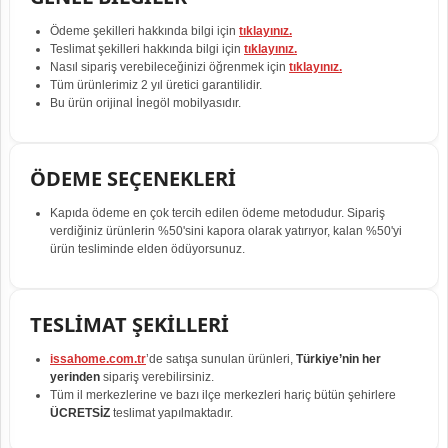
Ödeme şekilleri hakkında bilgi için
tıklayınız.
Teslimat şekilleri hakkında bilgi için
tıklayınız.
Nasıl sipariş verebileceğinizi öğrenmek için
tıklayınız.
Tüm ürünlerimiz 2 yıl üretici garantilidir.
Bu ürün orijinal İnegöl mobilyasıdır.
ÖDEME SEÇENEKLERİ
Kapıda ödeme en çok tercih edilen ödeme metodudur. Sipariş
verdiğiniz ürünlerin %50'sini kapora olarak yatırıyor, kalan %50'yi
ürün tesliminde elden ödüyorsunuz.
TESLİMAT ŞEKİLLERİ
issahome.com.tr
’de satışa sunulan ürünleri,
Türkiye’nin her
yerinden
sipariş verebilirsiniz.
Tüm il merkezlerine ve bazı ilçe merkezleri hariç bütün şehirlere
ÜCRETSİZ
teslimat yapılmaktadır.