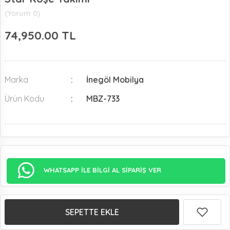
(Yorum 0)
74,950.00
TL
Marka
İnegöl Mobilya
Ürün Kodu
MBZ-733
WHATSAPP İLE BİLGİ AL SİPARİŞ VER
SEPETTE EKLE