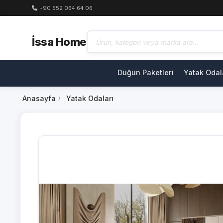
+90 552 064 64 06
İssa Home
Düğün Paketleri
Yatak Odal
Anasayfa
Yatak Odaları