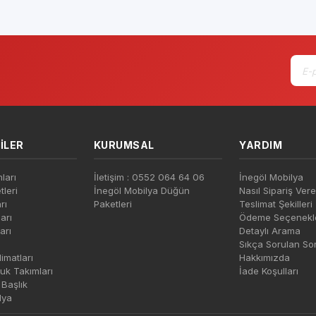
tı
Piyasa Fiyatı
P
ILER
KURUMSAL
YARDIM
ları
İletişim : 0552 064 64 06
İnegöl Mobilya
leri
İnegöl Mobilya Düğün
Nasıl Sipariş Vere
rı
Paketleri
Teslimat Şekilleri
arı
Ödeme Seçenekle
arı
Detaylı Arama
Sıkça Sorulan So
imatları
Hakkımızda
uk Takımları
İade Koşulları
Başlık
lya