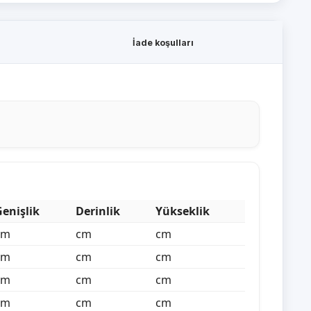
İade koşulları
Genişlik
Derinlik
Yükseklik
cm
cm
cm
cm
cm
cm
cm
cm
cm
cm
cm
cm