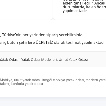
elden tahsil edilir. Anca
durumlarda, kalan ödem
yapılmaktadır.
, Türkiye’nin her yerinden sipariş verebilirsiniz.
hariç bütün şehirlere ÜCRETSİZ olarak teslimat yapılmaktadır
 Yatak Odası , Yatak Odası Modelleri. Umut Yatak Odası
 Mobilya
,
umut yatak odası
,
inegöl mobilya yatak odası
,
modern yatak
takımı
,
konforlu yatak odası