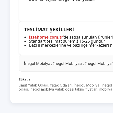
TESLİMAT ŞEKİLLERİ
issahome.com.tr
’de satışa sunulan ürünleri
Standart teslimat süremiz 15-25 gündür.
Bazı il merkezlerine ve bazı ilçe merkezleri 
İnegöl Mobilya , İnegöl Mobilyası , İnegöl Mobilya
Etiketler
Umut Yatak Odası
,
Yatak Odaları
,
İnegöl
,
Mobilya
,
İnegöl
odası
,
inegöl mobilya yatak odası takımı fiyatları
,
mobilya 