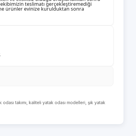
k ekibimizin teslimatı gerçekleştiremediği
e ürünler evinize kurulduktan sonra
.
 odası takımı
,
kaliteli yatak odası modelleri
,
şık yatak