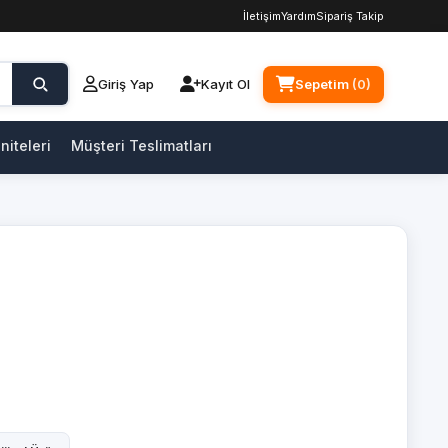
İletişim
Yardım
Sipariş Takip
Giriş Yap
Kayıt Ol
Sepetim
(0)
niteleri
Müşteri Teslimatları