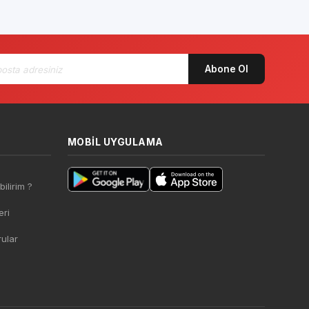
iyasa Fiyatı
Piyasa Fiyatı
Abone Ol
MOBIL UYGULAMA
bilirim ?
ri
rular