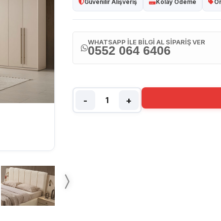
Güvenilir Alışveriş
Kolay Ödeme
Or
WHATSAPP İLE BİLGİ AL SİPARİŞ VER
0552 064 6406
-
+