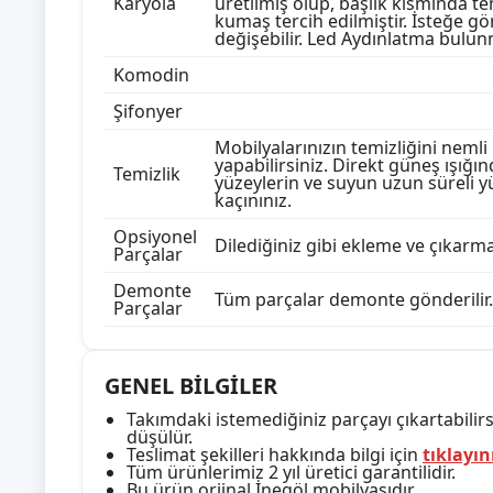
Karyola
üretilmiş olup, başlık kısmında temi
kumaş tercih edilmiştir. İsteğe g
değişebilir. Led Aydınlatma bulun
Komodin
Şifonyer
Mobilyalarınızın temizliğini nemli 
yapabilirsiniz. Direkt güneş ışığ
Temizlik
yüzeylerin ve suyun uzun süreli 
kaçınınız.
Opsiyonel
Dilediğiniz gibi ekleme ve çıkarma
Parçalar
Demonte
Tüm parçalar demonte gönderilir.
Parçalar
GENEL BİLGİLER
Takımdaki istemediğiniz parçayı çıkartabilirsi
düşülür.
Teslimat şekilleri hakkında bilgi için
tıklayın
Tüm ürünlerimiz 2 yıl üretici garantilidir.
Bu ürün orjinal İnegöl mobilyasıdır.