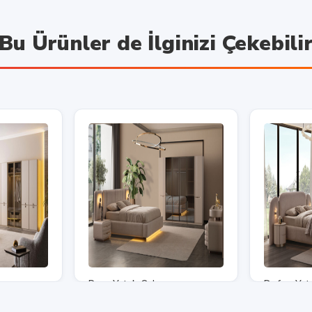
Bu Ürünler de İlginizi Çekebili
Pera Yatak Odası
Defne Yat
117,950.00 TL
117,950.