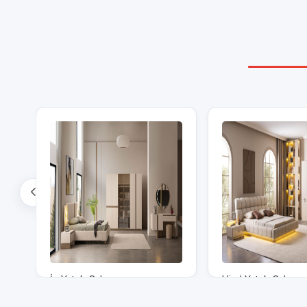
İz Yatak Odası
Viral Yatak Odası
89,950.00 TL
102,950.00 TL