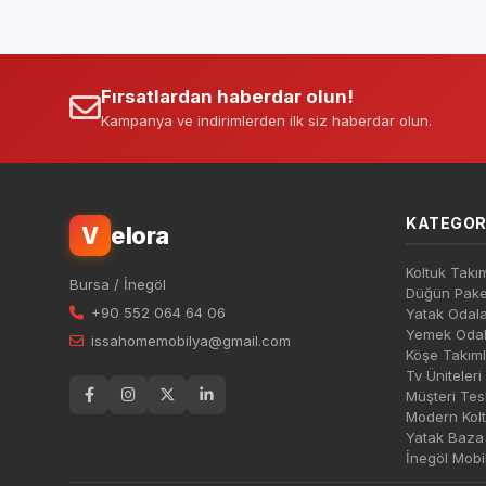
Piyasa Fiyatı
Piyasa Fiya
Fırsatlardan haberdar olun!
Kampanya ve indirimlerden ilk siz haberdar olun.
KATEGOR
elora
V
Koltuk Takım
Bursa / İnegöl
Düğün Paket
+90 552 064 64 06
Yatak Odala
Yemek Odal
issahomemobilya@gmail.com
Köşe Takıml
Tv Üniteleri
Müşteri Tesl
Modern Kolt
Yatak Baza 
İnegöl Mobi