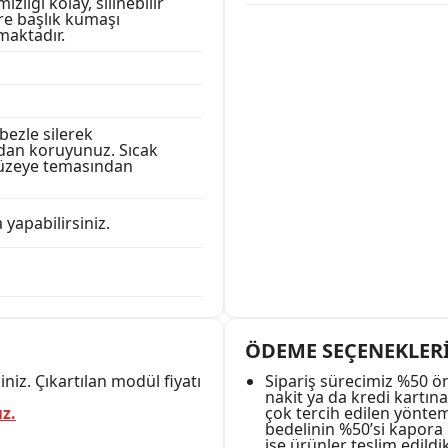
zliği kolay, silinebilir
öre başlık kumaşı
maktadır.
bezle silerek
ından koruyunuz. Sıcak
yüzeye temasından
 yapabilirsiniz.
ÖDEME SEÇENEKLER
niz. Çıkartılan modül fiyatı
Sipariş sürecimiz %50 ö
nakit ya da kredi kartına
ız.
çok tercih edilen yönt
bedelinin %50’si kapora 
ise ürünler teslim edild