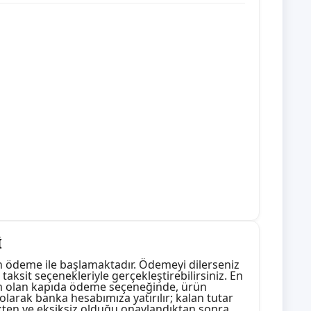
İ
n ödeme ile başlamaktadır. Ödemeyi dilerseniz
 taksit seçenekleriyle gerçekleştirebilirsiniz. En
em olan kapıda ödeme seçeneğinde, ürün
olarak banka hesabımıza yatırılır; kalan tutar
ikten ve eksiksiz olduğu onaylandıktan sonra