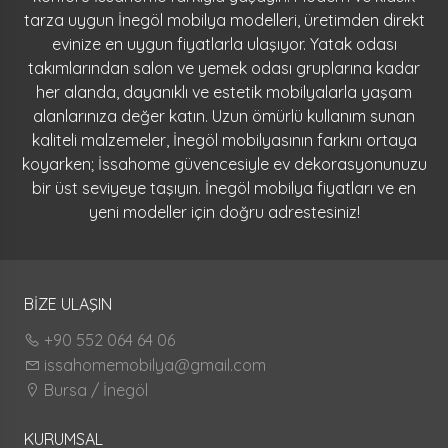
tarza uygun İnegöl mobilya modelleri, üretimden direkt
evinize en uygun fiyatlarla ulaşıyor. Yatak odası
takımlarından salon ve yemek odası gruplarına kadar
her alanda, dayanıklı ve estetik mobilyalarla yaşam
alanlarınıza değer katın. Uzun ömürlü kullanım sunan
kaliteli malzemeler, İnegöl mobilyasının farkını ortaya
koyarken; İssahome güvencesiyle ev dekorasyonunuzu
bir üst seviyeye taşıyın. İnegöl mobilya fiyatları ve en
yeni modeller için doğru adrestesiniz!
BİZE ULAŞIN
+90 552 064 64 06
issahomemobilya@gmail.com
Bursa / İnegöl
KURUMSAL