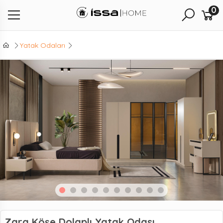
0
Yatak Odaları
Zara Köşe Dolaplı Yatak Odası