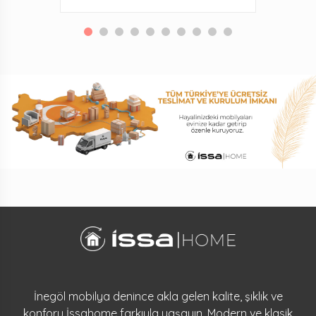
İnegöl mobilya denince akla gelen kalite, şıklık ve
konforu İssahome farkıyla yaşayın. Modern ve klasik