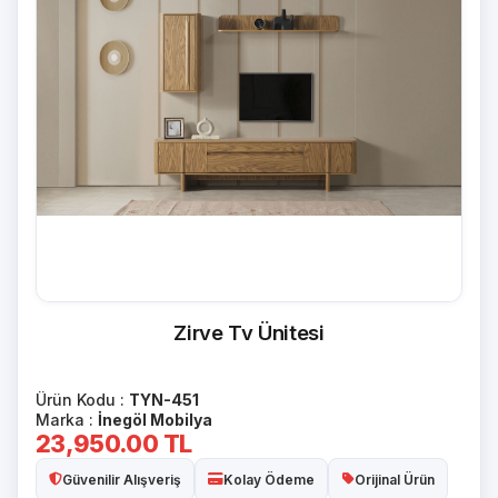
Zirve Tv Ünitesi
Ürün Kodu :
TYN-451
Marka :
İnegöl Mobilya
23,950.00
TL
Güvenilir Alışveriş
Kolay Ödeme
Orijinal Ürün