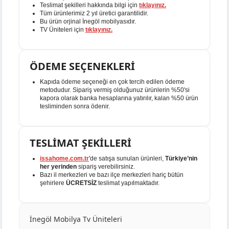
Teslimat şekilleri hakkında bilgi için
tıklayınız.
Tüm ürünlerimiz 2 yıl üretici garantilidir.
Bu ürün orjinal İnegöl mobilyasıdır.
TV Üniteleri için
tıklayınız.
ÖDEME SEÇENEKLERİ
Kapıda ödeme seçeneği en çok tercih edilen ödeme
metodudur. Sipariş vermiş olduğunuz ürünlerin %50'si
kapora olarak banka hesaplarına yatırılır, kalan %50 ürün
tesliminden sonra ödenir.
TESLİMAT ŞEKİLLERİ
issahome.com.tr
'de satışa sunulan ürünleri,
Türkiye’nin
her yerinden
sipariş verebilirsiniz.
Bazı il merkezleri ve bazı ilçe merkezleri hariç bütün
şehirlere
ÜCRETSİZ
teslimat yapılmaktadır.
İnegöl Mobilya Tv Üniteleri