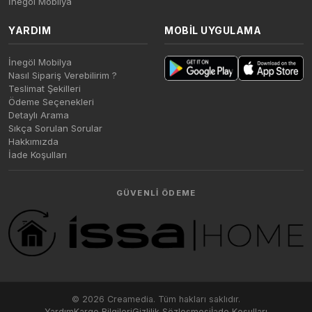
İnegöl Mobilya
YARDIM
MOBIL UYGULAMA
İnegöl Mobilya
Nasıl Sipariş Verebilirim ?
Teslimat Şekilleri
Ödeme Seçenekleri
Detaylı Arama
Sıkça Sorulan Sorular
Hakkımızda
İade Koşulları
GÜVENLI ÖDEME
© 2026 Creamedia. Tüm hakları saklıdır.
Yardım
Kargo Bilgileri
Gizlilik Sözleşmesi
İade Koşulları