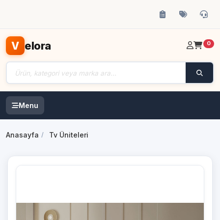
elora
V
0
Menu
Anasayfa
Tv Üniteleri