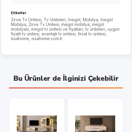
Etiketler
Zirve Tv Ünitesi
,
Tv Üniteleri
,
İnegöl
,
Mobilya
,
İnegöl
Mobilya
,
Zirve Tv Ünitesi
,
inegol mobilya
,
inegol
mobilyasi
,
inegol tv ünitesi ve fiyatlari
,
tv üniteleri
,
uygun
fiyatlı tv ünitesi
,
avantajlı tv ünitesi
,
fırsat tv ünitesi
,
issahome
,
issahome.com.tr
Bu Ürünler de İlginizi Çekebilir