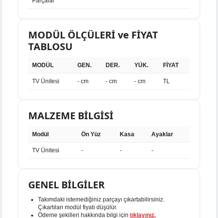
Parçalar
MODÜL ÖLÇÜLERİ ve FİYAT
TABLOSU
MODÜL
GEN.
DER.
YÜK.
FİYAT
TV Ünitesi
- cm
- cm
- cm
TL
MALZEME BİLGİSİ
Modül
Ön Yüz
Kasa
Ayaklar
TV Ünitesi
-
-
-
GENEL BİLGİLER
Takımdaki istemediğiniz parçayı çıkartabilirsiniz.
Çıkartılan modül fiyatı düşülür.
Ödeme şekilleri hakkında bilgi için
tıklayınız.