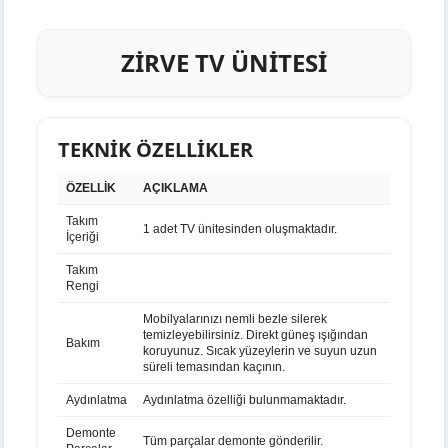
ZİRVE TV ÜNİTESİ
TEKNİK ÖZELLİKLER
ÖZELLİK
AÇIKLAMA
Takım
1 adet TV ünitesinden oluşmaktadır.
İçeriği
Takım
Rengi
Mobilyalarınızı nemli bezle silerek
temizleyebilirsiniz. Direkt güneş ışığından
Bakım
koruyunuz. Sıcak yüzeylerin ve suyun uzun
süreli temasından kaçının.
Aydınlatma
Aydınlatma özelliği bulunmamaktadır.
Demonte
Tüm parçalar demonte gönderilir.