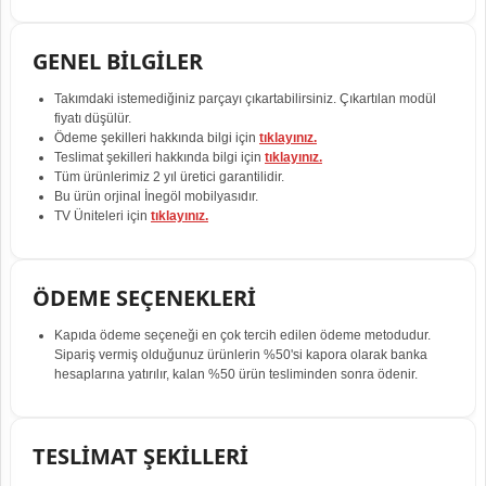
GENEL BİLGİLER
Takımdaki istemediğiniz parçayı çıkartabilirsiniz. Çıkartılan modül
fiyatı düşülür.
Ödeme şekilleri hakkında bilgi için
tıklayınız.
Teslimat şekilleri hakkında bilgi için
tıklayınız.
Tüm ürünlerimiz 2 yıl üretici garantilidir.
Bu ürün orjinal İnegöl mobilyasıdır.
TV Üniteleri için
tıklayınız.
ÖDEME SEÇENEKLERİ
Kapıda ödeme seçeneği en çok tercih edilen ödeme metodudur.
Sipariş vermiş olduğunuz ürünlerin %50'si kapora olarak banka
hesaplarına yatırılır, kalan %50 ürün tesliminden sonra ödenir.
TESLİMAT ŞEKİLLERİ