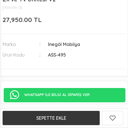
(Yorum 0)
27,950.00
TL
Marka
İnegöl Mobilya
Ürün Kodu
ASS-495
WHATSAPP İLE BİLGİ AL SİPARİŞ VER
SEPETTE EKLE