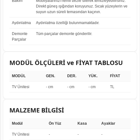
Bakım
Mobilyalarınızı nemli bezle silerek temizleyebilirsiniz.
Direkt güneş ışığından koruyunuz. Sıcak yüzeylerin ve
suyun uzun süreli temasından kaçının.
Aydınlatma
Aydınlatma özelliği bulunmamaktadır.
Demonte
Tüm parçalar demonte gönderilir.
Parçalar
MODÜL ÖLÇÜLERİ ve FİYAT TABLOSU
MODÜL
GEN.
DER.
YÜK.
FİYAT
TV Ünitesi
- cm
- cm
- cm
TL
MALZEME BİLGİSİ
Modül
Ön Yüz
Kasa
Ayaklar
TV Ünitesi
-
-
-