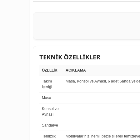
TEKNİK ÖZELLİKLER
ÖZELLİK
AÇIKLAMA
Takım
Masa, Konsol ve Aynası, 6 adet Sandalye'de
İçeriği
Masa
Konsol ve
Aynası
Sandalye
Temizlik
Mobilyalarınızı nemli bezle silerek temizleye