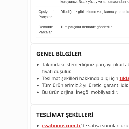
koruyunuz. Sıcak yüzey ve su temasından ka
Opsiyonel
Dilediğiniz gibi ekleme ve çıkarma yapabilirs
Parçalar
Demonte
Tüm parçalar demonte gönderilir.
Parçalar
GENEL BİLGİLER
Takımdaki istemediğiniz parçayı çıkartabi
fiyatı düşülür.
Teslimat şekilleri hakkında bilgi için
tıkl
Tüm ürünlerimiz 2 yıl üretici garantilidir.
Bu ürün orjinal İnegöl mobilyasıdır.
TESLİMAT ŞEKİLLERİ
issahome.com.tr
’de satışa sunulan ürün