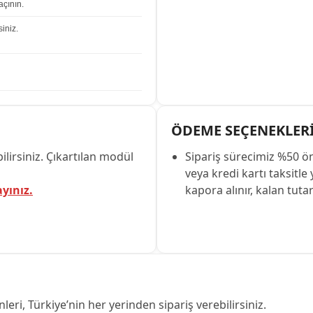
çının.
iniz.
ÖDEME SEÇENEKLER
lirsiniz. Çıkartılan modül
Sipariş sürecimiz %50 ö
veya kredi kartı taksitle
ayınız.
kapora alınır, kalan tuta
leri, Türkiye’nin her yerinden sipariş verebilirsiniz.