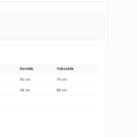
Derinlik
Yükseklik
90 cm
78 cm
48 cm
86 cm