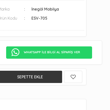
Marka
İnegöl Mobilya
Ürün Kodu
ESV-705
WHATSAPP İLE BİLGİ AL SİPARİŞ VER
SEPETTE EKLE