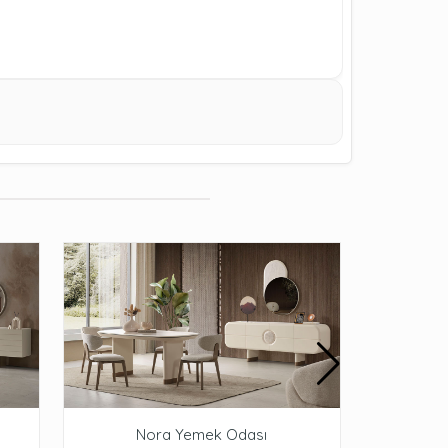
Nora Yemek Odası
St