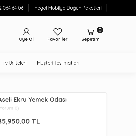
52 064 64 06
İnegöl Mobilya Düğün Paketleri
0
Üye Ol
Favoriler
Sepetim
Tv Üniteleri
Müşteri Teslimatları
Aseli Ekru Yemek Odası
(Yorum 0)
85,950.00
TL