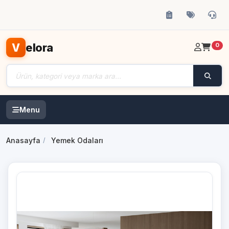
elora
V
0
Menu
Anasayfa
Yemek Odaları