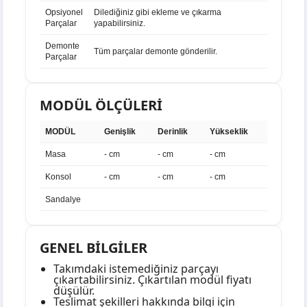
Opsiyonel
Dilediğiniz gibi ekleme ve çıkarma
Parçalar
yapabilirsiniz.
Demonte
Tüm parçalar demonte gönderilir.
Parçalar
MODÜL ÖLÇÜLERİ
MODÜL
Genişlik
Derinlik
Yükseklik
Masa
- cm
- cm
- cm
Konsol
- cm
- cm
- cm
Sandalye
GENEL BİLGİLER
Takımdaki istemediğiniz parçayı
çıkartabilirsiniz. Çıkartılan modül fiyatı
düşülür.
Teslimat şekilleri hakkında bilgi için