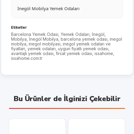
İnegöl Mobilya Yemek Odaları
Etiketler
Barcelona Yemek Odası
,
Yemek Odaları
,
İnegöl
,
Mobilya
,
İnegöl Mobilya
,
barcelona yemek odası
,
inegol
mobilya
,
inegol mobilyasi
,
inegol yemek odaları ve
fiyatlari
,
yemek odaları
,
uygun fiyatlı yemek odası
,
avantajlı yemek odası
,
fırsat yemek odası
,
issahome
,
issahome.com.tr
Bu Ürünler de İlginizi Çekebilir