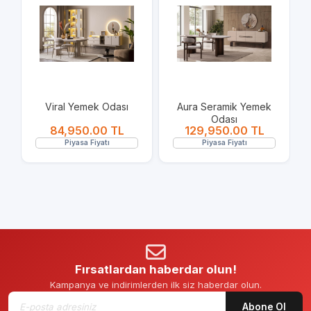
2
Viral Yemek Odası
Aura Seramik Yemek
Odası
84,950.00 TL
129,950.00 TL
Piyasa Fiyatı
Piyasa Fiyatı
Fırsatlardan haberdar olun!
Kampanya ve indirimlerden ilk siz haberdar olun.
Abone Ol