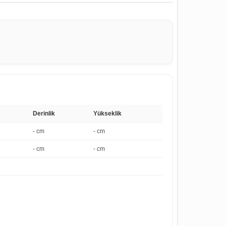
Derinlik
Yükseklik
- cm
- cm
- cm
- cm