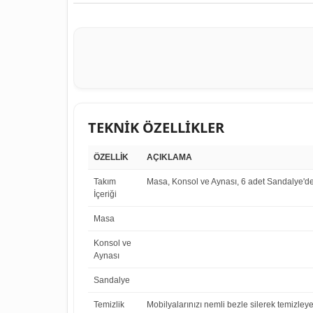
TEKNİK ÖZELLİKLER
ÖZELLİK
AÇIKLAMA
Takım
Masa, Konsol ve Aynası, 6 adet Sandalye'de
İçeriği
Masa
Konsol ve
Aynası
Sandalye
Temizlik
Mobilyalarınızı nemli bezle silerek temizleye