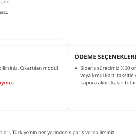
çının.
iniz.
ÖDEME SEÇENEKLER
lirsiniz. Çıkartılan modül
Sipariş sürecimiz %50 ö
veya kredi kartı taksitle
ayınız.
kapora alınır, kalan tuta
leri, Türkiye’nin her yerinden sipariş verebilirsiniz.