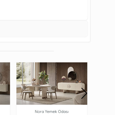
Nora Yemek Odası
St