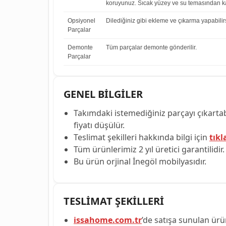
koruyunuz. Sıcak yüzey ve su temasından ka
Opsiyonel
Dilediğiniz gibi ekleme ve çıkarma yapabilirs
Parçalar
Demonte
Tüm parçalar demonte gönderilir.
Parçalar
GENEL BİLGİLER
Takımdaki istemediğiniz parçayı çıkartabi
fiyatı düşülür.
Teslimat şekilleri hakkında bilgi için
tıkl
Tüm ürünlerimiz 2 yıl üretici garantilidir.
Bu ürün orjinal İnegöl mobilyasıdır.
TESLİMAT ŞEKİLLERİ
issahome.com.tr
’de satışa sunulan ürün