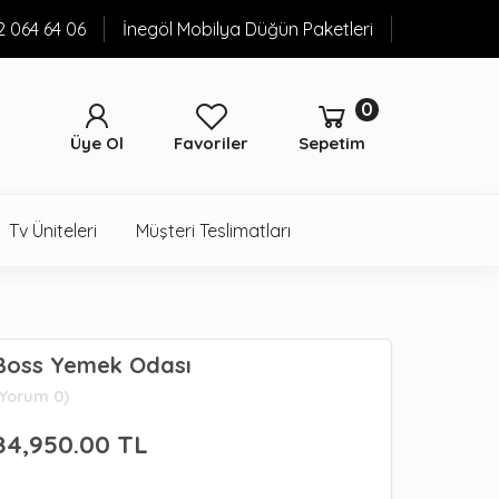
52 064 64 06
İnegöl Mobilya Düğün Paketleri
0
Üye Ol
Favoriler
Sepetim
Tv Üniteleri
Müşteri Teslimatları
Boss Yemek Odası
(Yorum 0)
84,950.00
TL