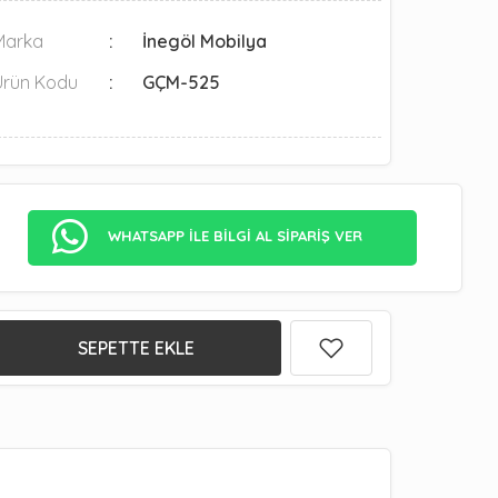
Marka
İnegöl Mobilya
Ürün Kodu
GÇM-525
WHATSAPP İLE BİLGİ AL SİPARİŞ VER
SEPETTE EKLE