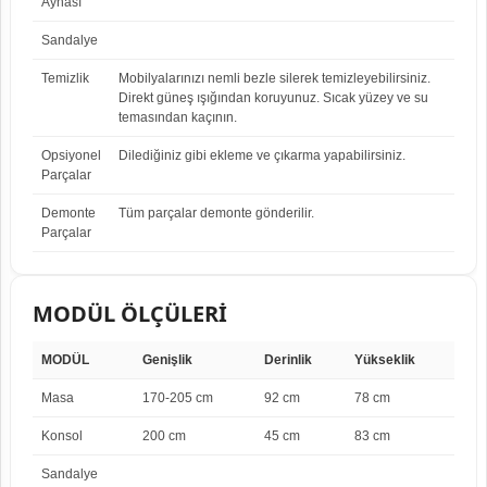
Aynası
Sandalye
Temizlik
Mobilyalarınızı nemli bezle silerek temizleyebilirsiniz.
Direkt güneş ışığından koruyunuz. Sıcak yüzey ve su
temasından kaçının.
Opsiyonel
Dilediğiniz gibi ekleme ve çıkarma yapabilirsiniz.
Parçalar
Demonte
Tüm parçalar demonte gönderilir.
Parçalar
MODÜL ÖLÇÜLERİ
MODÜL
Genişlik
Derinlik
Yükseklik
Masa
170-205 cm
92 cm
78 cm
Konsol
200 cm
45 cm
83 cm
Sandalye