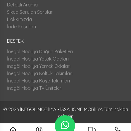
Detaylı Arama
Sıkça Sorulan Sorular
Hakkımızda
İade Koşulları
DESTEK
İnegöl Mobilya Düğün Paketleri
İnegöl Mobilya Yatak Odaları
İnegöl Mobilya Yemek Odaları
İnegöl Mobilya Koltuk Takımları
İnegöl Mobilya Köşe Takımları
İnegöl Mobilya Tv Üniteleri
© 2026 İNEGÖL MOBİLYA - İSSAHOME MOBİLYA Tüm hakları
saklıdır.