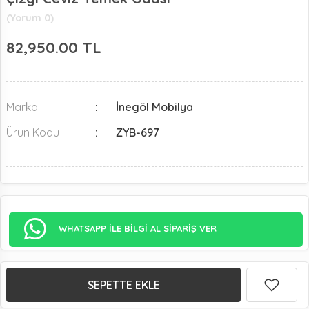
(Yorum 0)
82,950.00
TL
Marka
İnegöl Mobilya
Ürün Kodu
ZYB-697
WHATSAPP İLE BİLGİ AL SİPARİŞ VER
SEPETTE EKLE