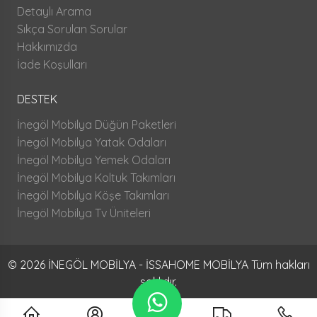
Detaylı Arama
Sıkça Sorulan Sorular
Hakkımızda
İade Koşulları
DESTEK
İnegöl Mobilya Düğün Paketleri
İnegöl Mobilya Yatak Odaları
İnegöl Mobilya Yemek Odaları
İnegöl Mobilya Koltuk Takımları
İnegöl Mobilya Köşe Takımları
İnegöl Mobilya Tv Üniteleri
© 2026 İNEGÖL MOBİLYA - İSSAHOME MOBİLYA Tüm hakları
saklıdır.