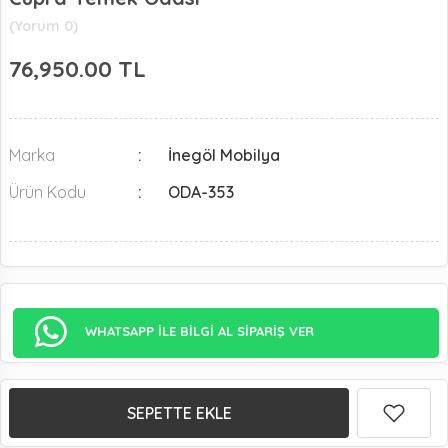
(Yorum 0)
76,950.00
TL
Marka
İnegöl Mobilya
Ürün Kodu
ODA-353
WHATSAPP İLE BİLGİ AL SİPARİŞ VER
SEPETTE EKLE