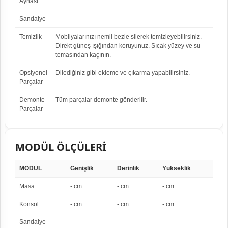
Aynası
Sandalye
Temizlik
Mobilyalarınızı nemli bezle silerek temizleyebilirsiniz.
Direkt güneş ışığından koruyunuz. Sıcak yüzey ve su
temasından kaçının.
Opsiyonel
Dilediğiniz gibi ekleme ve çıkarma yapabilirsiniz.
Parçalar
Demonte
Tüm parçalar demonte gönderilir.
Parçalar
MODÜL ÖLÇÜLERİ
MODÜL
Genişlik
Derinlik
Yükseklik
Masa
- cm
- cm
- cm
Konsol
- cm
- cm
- cm
Sandalye