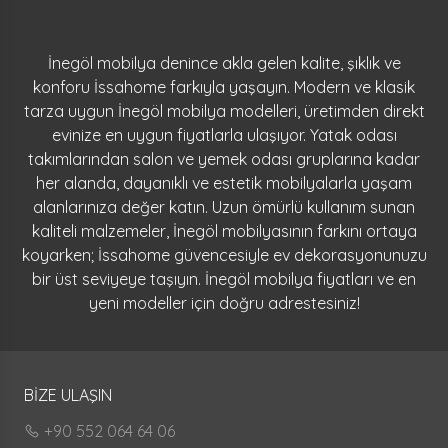
İnegöl mobilya denince akla gelen kalite, şıklık ve
konforu İssahome farkıyla yaşayın. Modern ve klasik
tarza uygun İnegöl mobilya modelleri, üretimden direkt
evinize en uygun fiyatlarla ulaşıyor. Yatak odası
takımlarından salon ve yemek odası gruplarına kadar
her alanda, dayanıklı ve estetik mobilyalarla yaşam
alanlarınıza değer katın. Uzun ömürlü kullanım sunan
kaliteli malzemeler, İnegöl mobilyasının farkını ortaya
koyarken; İssahome güvencesiyle ev dekorasyonunuzu
bir üst seviyeye taşıyın. İnegöl mobilya fiyatları ve en
yeni modeller için doğru adrestesiniz!
BİZE ULAŞIN
+90 552 064 64 06