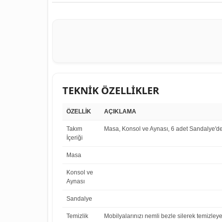
TEKNİK ÖZELLİKLER
ÖZELLİK
AÇIKLAMA
Takım
Masa, Konsol ve Aynası, 6 adet Sandalye'de
İçeriği
Masa
Konsol ve
Aynası
Sandalye
Temizlik
Mobilyalarınızı nemli bezle silerek temizleye