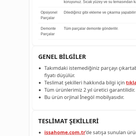
koruyunuz. Sıcak yüzey ve su temasından ka
Opsiyonel
Dilediğiniz gibi ekleme ve çıkarma yapabilirs
Parçalar
Demonte
Tüm parçalar demonte gönderilir.
Parçalar
GENEL BİLGİLER
Takımdaki istemediğiniz parçayı çıkartabi
fiyatı düşülür.
Teslimat şekilleri hakkında bilgi için
tıkl
Tüm ürünlerimiz 2 yıl üretici garantilidir.
Bu ürün orjinal İnegöl mobilyasıdır.
TESLİMAT ŞEKİLLERİ
issahome.com.tr
’de satışa sunulan ürün