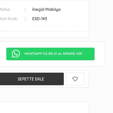
Marka
İnegöl Mobilya
Ürün Kodu
ESD-143
WHATSAPP İLE BİLGİ AL SİPARİŞ VER
SEPETTE EKLE