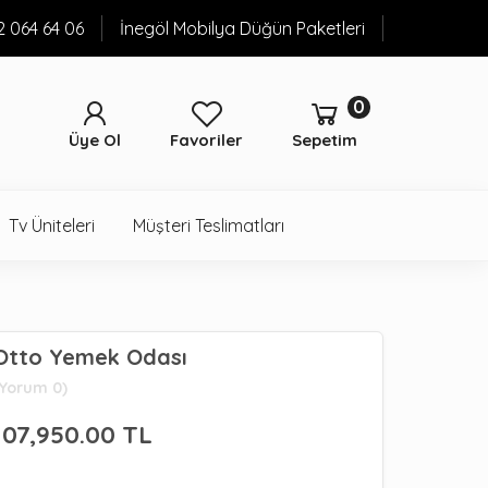
52 064 64 06
İnegöl Mobilya Düğün Paketleri
0
Üye Ol
Favoriler
Sepetim
Tv Üniteleri
Müşteri Teslimatları
Otto Yemek Odası
(Yorum 0)
107,950.00
TL