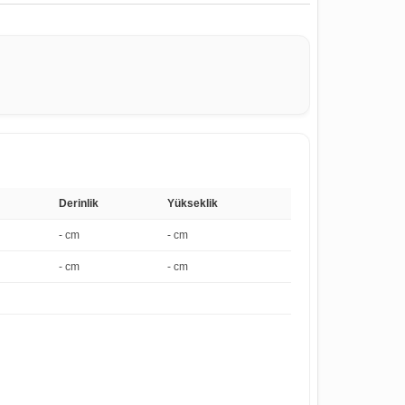
Derinlik
Yükseklik
- cm
- cm
- cm
- cm