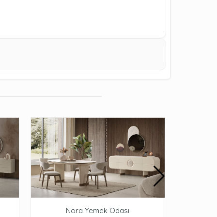
Nora Yemek Odası
St