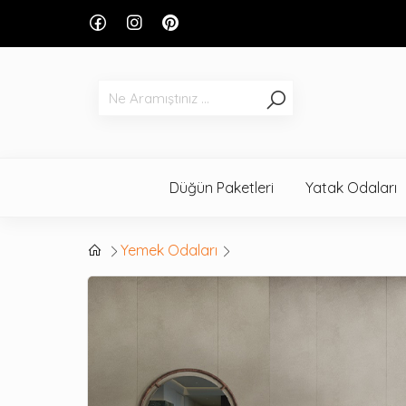
Düğün Paketleri
Yatak Odaları
Yemek Odaları