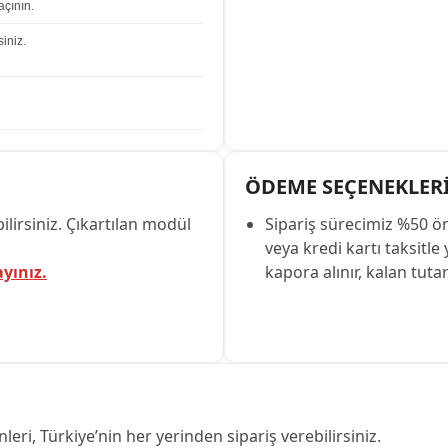
çının.
iniz.
ÖDEME SEÇENEKLER
lirsiniz. Çıkartılan modül
Sipariş sürecimiz %50 ö
veya kredi kartı taksitle
ayınız.
kapora alınır, kalan tuta
leri, Türkiye’nin her yerinden sipariş verebilirsiniz.