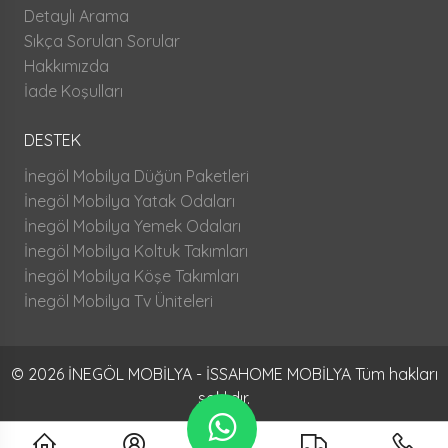
Detaylı Arama
Sıkça Sorulan Sorular
Hakkımızda
İade Koşulları
DESTEK
İnegöl Mobilya Düğün Paketleri
İnegöl Mobilya Yatak Odaları
İnegöl Mobilya Yemek Odaları
İnegöl Mobilya Koltuk Takımları
İnegöl Mobilya Köşe Takımları
İnegöl Mobilya Tv Üniteleri
© 2026 İNEGÖL MOBİLYA - İSSAHOME MOBİLYA Tüm hakları
saklıdır.