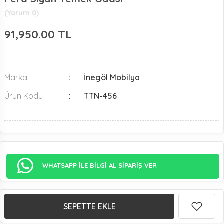
(Yorum 0)
91,950.00
TL
Marka
İnegöl Mobilya
Ürün Kodu
TTN-456
WHATSAPP İLE BİLGİ AL SİPARİŞ VER
SEPETTE EKLE