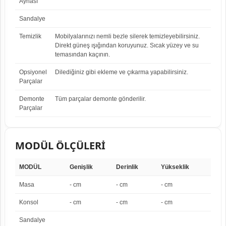
Aynası
Sandalye
Temizlik
Mobilyalarınızı nemli bezle silerek temizleyebilirsiniz.
Direkt güneş ışığından koruyunuz. Sıcak yüzey ve su
temasından kaçının.
Opsiyonel
Dilediğiniz gibi ekleme ve çıkarma yapabilirsiniz.
Parçalar
Demonte
Tüm parçalar demonte gönderilir.
Parçalar
MODÜL ÖLÇÜLERİ
MODÜL
Genişlik
Derinlik
Yükseklik
Masa
- cm
- cm
- cm
Konsol
- cm
- cm
- cm
Sandalye